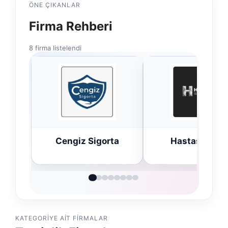
ÖNE ÇIKANLAR
Firma Rehberi
8 firma listelendi
ta
Hastaş Beton
Bulkoon Topta
Ayakkabı
KATEGORIYE AIT FIRMALAR