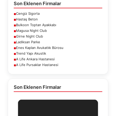
Son Eklenen Firmalar
Cengiz Sigorta
■
Hastaş Beton
■
Bulkoon Toptan Ayakkabı
■
Magusa Night Club
■
Girne Night Club
■
Ladiksan Parke
■
Enes Kaplan Avukatlık Bürosu
■
Trend Yapı Akustik
■
A Life Ankara Hastanesi
■
A Life Pursaklar Hastanesi
■
Son Eklenen Firmalar