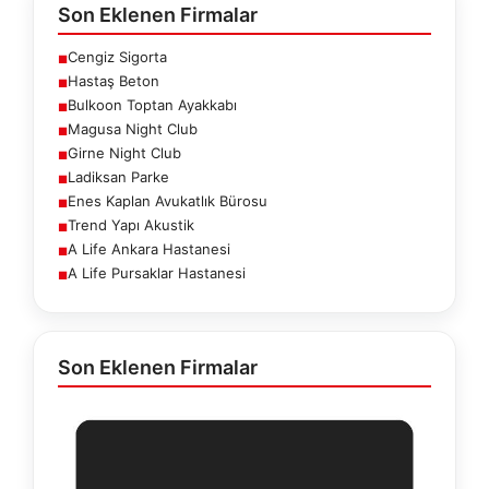
Son Eklenen Firmalar
Cengiz Sigorta
■
Hastaş Beton
■
Bulkoon Toptan Ayakkabı
■
Magusa Night Club
■
Girne Night Club
■
Ladiksan Parke
■
Enes Kaplan Avukatlık Bürosu
■
Trend Yapı Akustik
■
A Life Ankara Hastanesi
■
A Life Pursaklar Hastanesi
■
Son Eklenen Firmalar