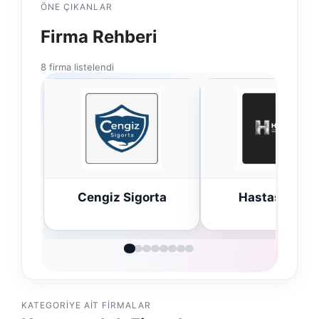
ÖNE ÇIKANLAR
Firma Rehberi
8 firma listelendi
ta
Hastaş Beton
Bulkoon Topta
Ayakkabı
KATEGORIYE AIT FIRMALAR