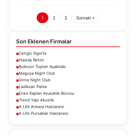
1
2
3
Sonraki »
Son Eklenen Firmalar
Cengiz Sigorta
■
Hastaş Beton
■
Bulkoon Toptan Ayakkabı
■
Magusa Night Club
■
Girne Night Club
■
Ladiksan Parke
■
Enes Kaplan Avukatlık Bürosu
■
Trend Yapı Akustik
■
A Life Ankara Hastanesi
■
A Life Pursaklar Hastanesi
■