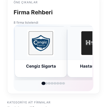
ÖNE ÇIKANLAR
Firma Rehberi
8 firma listelendi
ta
Hastaş Beton
Bulkoon Topta
Ayakkabı
KATEGORIYE AIT FIRMALAR