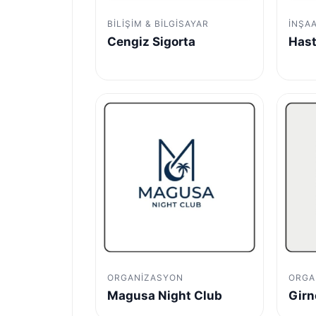
BILIŞIM & BILGISAYAR
İNŞA
Cengiz Sigorta
Hast
ORGANIZASYON
ORGA
Magusa Night Club
Girn