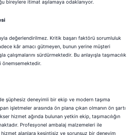
ğu bireylere itimat aşılamaya odaklanıyor.
esi
suyla değerlendirilmez. Kritik başarı faktörü sorumluluk
 sadece kâr amacı gütmeyen, bunun yerine müşteri
la çalışmalarını sürdürmektedir. Bu anlayışla taşımacılık
eyi önemsemektedir.
nde şüphesiz deneyimli bir ekip ve modern taşıma
apan işletmeler arasında ön plana çıkan olmanın ön şartı
Nakser hizmet ağında bulunan yetkin ekip, taşımacılığın
maktadır. Profesyonel ambalaj malzemeleri ile
 hizmet alanlara kesintisiz ve sorunsuz bir deneyim