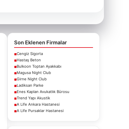
Son Eklenen Firmalar
Cengiz Sigorta
■
Hastaş Beton
■
Bulkoon Toptan Ayakkabı
■
Magusa Night Club
■
Girne Night Club
■
Ladiksan Parke
■
Enes Kaplan Avukatlık Bürosu
■
Trend Yapı Akustik
■
A Life Ankara Hastanesi
■
A Life Pursaklar Hastanesi
■