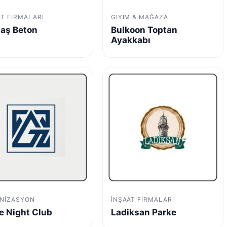
AT FIRMALARI
GIYIM & MAĞAZA
aş Beton
Bulkoon Toptan
Ayakkabı
NIZASYON
İNŞAAT FIRMALARI
e Night Club
Ladiksan Parke