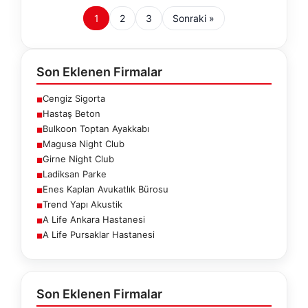
1
2
3
Sonraki »
Son Eklenen Firmalar
Cengiz Sigorta
■
Hastaş Beton
■
Bulkoon Toptan Ayakkabı
■
Magusa Night Club
■
Girne Night Club
■
Ladiksan Parke
■
Enes Kaplan Avukatlık Bürosu
■
Trend Yapı Akustik
■
A Life Ankara Hastanesi
■
A Life Pursaklar Hastanesi
■
Son Eklenen Firmalar