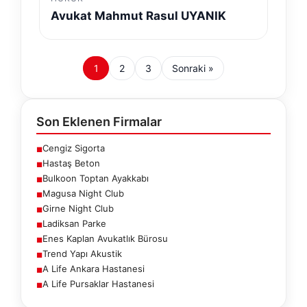
Avukat Mahmut Rasul UYANIK
1
2
3
Sonraki »
Son Eklenen Firmalar
Cengiz Sigorta
■
Hastaş Beton
■
Bulkoon Toptan Ayakkabı
■
Magusa Night Club
■
Girne Night Club
■
Ladiksan Parke
■
Enes Kaplan Avukatlık Bürosu
■
Trend Yapı Akustik
■
A Life Ankara Hastanesi
■
A Life Pursaklar Hastanesi
■