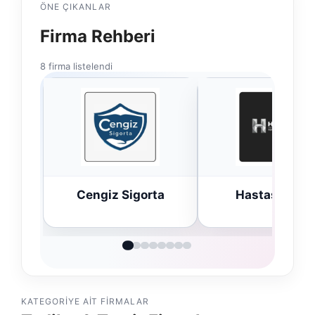
ÖNE ÇIKANLAR
Firma Rehberi
8 firma listelendi
ta
Hastaş Beton
Bulkoon Topta
Ayakkabı
KATEGORIYE AIT FIRMALAR