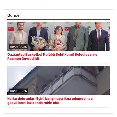
Güncel
09/08/2026
Gaziantep Basketbol Kulübü Şehitkamil Belediyesi’ne
Resmen Devredildi
08/08/2026
Korku dolu anlar! Eşini barışmaya ikna edemeyince
çocuklarını balkonda rehin aldı