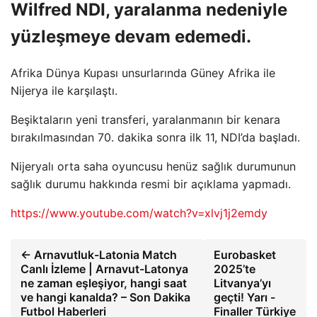
Wilfred NDI, yaralanma nedeniyle
yüzleşmeye devam edemedi.
Afrika Dünya Kupası unsurlarında Güney Afrika ile
Nijerya ile karşılaştı.
Beşiktaların yeni transferi, yaralanmanın bir kenara
bırakılmasından 70. dakika sonra ilk 11, NDI’da başladı.
Nijeryalı orta saha oyuncusu henüz sağlık durumunun
sağlık durumu hakkında resmi bir açıklama yapmadı.
https://www.youtube.com/watch?v=xlvj1j2emdy
← Arnavutluk-Latonia Match
Eurobasket
Canlı İzleme | Arnavut-Latonya
2025’te
ne zaman eşleşiyor, hangi saat
Litvanya’yı
ve hangi kanalda? – Son Dakika
geçti! Yarı -
Futbol Haberleri
Finaller Türkiye