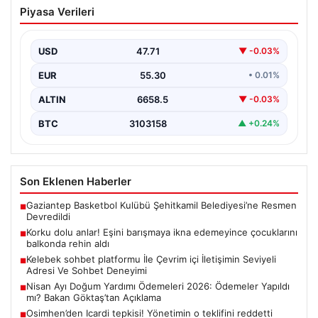
Korku dolu anlar! Eşini barışmaya ikna
Piyasa Verileri
edemeyince çocuklarını balkonda rehin
aldı
USD
47.71
▼ -0.03%
EUR
55.30
• 0.01%
ALTIN
6658.5
▼ -0.03%
BTC
3103158
▲ +0.24%
Son Eklenen Haberler
Gaziantep Basketbol Kulübü Şehitkamil Belediyesi’ne Resmen
■
Devredildi
Korku dolu anlar! Eşini barışmaya ikna edemeyince çocuklarını
■
balkonda rehin aldı
Kelebek sohbet platformu İle Çevrim içi İletişimin Seviyeli
■
Adresi Ve Sohbet Deneyimi
Nisan Ayı Doğum Yardımı Ödemeleri 2026: Ödemeler Yapıldı
■
mı? Bakan Göktaş’tan Açıklama
Osimhen’den Icardi tepkisi! Yönetimin o teklifini reddetti
■