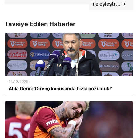
ile eşleşti … →
Tavsiye Edilen Haberler
14/12/2025
Atila Gerin: ‘Direnç konusunda hızla çözüldük!’