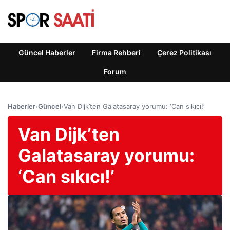
Güncel Haberler
Firma Rehberi
Çerez Politikası
Forum
Haberler
›
Güncel
›
Van Dijk’ten Galatasaray yorumu: ‘Can sıkıcı!’
Van Dijk’ten
Galatasaray yorumu:
‘Can sıkıcı!’