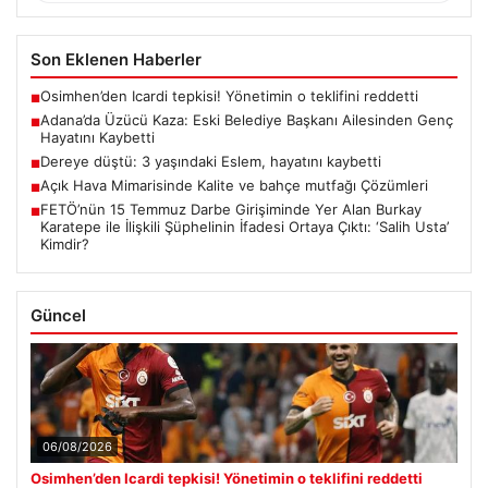
Son Eklenen Haberler
Osimhen’den Icardi tepkisi! Yönetimin o teklifini reddetti
■
Adana’da Üzücü Kaza: Eski Belediye Başkanı Ailesinden Genç
■
Hayatını Kaybetti
Dereye düştü: 3 yaşındaki Eslem, hayatını kaybetti
■
Açık Hava Mimarisinde Kalite ve bahçe mutfağı Çözümleri
■
FETÖ’nün 15 Temmuz Darbe Girişiminde Yer Alan Burkay
■
Karatepe ile İlişkili Şüphelinin İfadesi Ortaya Çıktı: ‘Salih Usta’
Kimdir?
Güncel
06/08/2026
Osimhen’den Icardi tepkisi! Yönetimin o teklifini reddetti