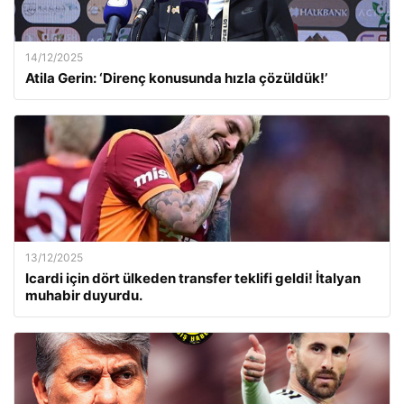
14/12/2025
Atila Gerin: ‘Direnç konusunda hızla çözüldük!’
13/12/2025
Icardi için dört ülkeden transfer teklifi geldi! İtalyan
muhabir duyurdu.