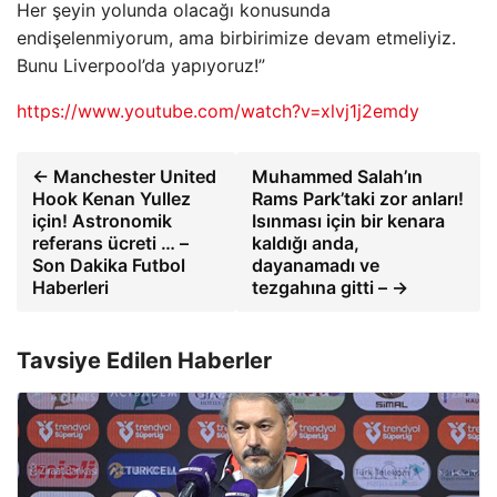
Her şeyin yolunda olacağı konusunda
endişelenmiyorum, ama birbirimize devam etmeliyiz.
Bunu Liverpool’da yapıyoruz!”
https://www.youtube.com/watch?v=xlvj1j2emdy
← Manchester United
Muhammed Salah’ın
Hook Kenan Yullez
Rams Park’taki zor anları!
için! Astronomik
Isınması için bir kenara
referans ücreti … –
kaldığı anda,
Son Dakika Futbol
dayanamadı ve
Haberleri
tezgahına gitti – →
Tavsiye Edilen Haberler