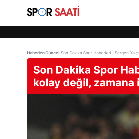
Haberler
›
Güncel
›
Son Dakika Spor Haberleri | Sergen Yalçın
Son Dakika Spor Haber
kolay değil, zamana 