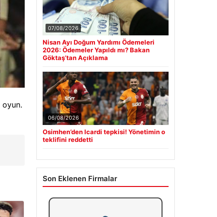
07/08/2026
Nisan Ayı Doğum Yardımı Ödemeleri
2026: Ödemeler Yapıldı mı? Bakan
Göktaş’tan Açıklama
 oyun.
06/08/2026
Osimhen’den Icardi tepkisi! Yönetimin o
teklifini reddetti
Son Eklenen Firmalar