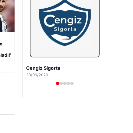
an
adı!’
Hastaş Beton
26/05/2026