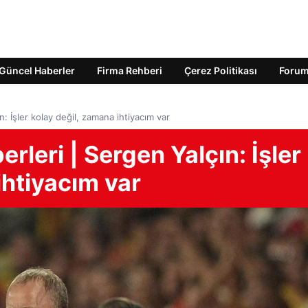
Güncel Haberler
Firma Rehberi
Çerez Politikası
Foru
: İşler kolay değil, zamana ihtiyacım var
leri | Sergen Yalçın: İşler
ihtiyacım var