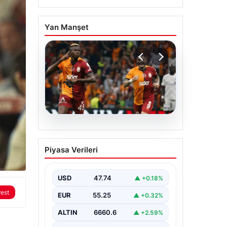
Yan Manşet
06.08.2026
Osimhen’den Icardi
Piyasa Verileri
tepkisi! Yönetimin o
teklifini reddetti
USD
47.74
▲ +0.18%
rest
EUR
55.25
▲ +0.32%
ALTIN
6660.6
▲ +2.59%