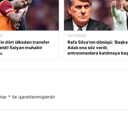
25
13/12/2025
çin dört ülkeden transfer
Rafa Silva’nın dönüşü: ‘Başk
geldi! İtalyan muhabir
Adalı ona söz verdi,
u.
antrenmanlara katılmaya başl
nlar
*
ile işaretlenmişlerdir