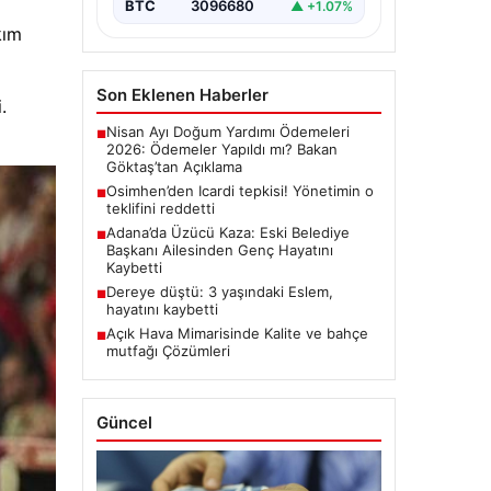
BTC
3096680
▲ +1.07%
kım
Son Eklenen Haberler
.
Nisan Ayı Doğum Yardımı Ödemeleri
■
2026: Ödemeler Yapıldı mı? Bakan
Göktaş’tan Açıklama
Osimhen’den Icardi tepkisi! Yönetimin o
■
teklifini reddetti
Adana’da Üzücü Kaza: Eski Belediye
■
Başkanı Ailesinden Genç Hayatını
Kaybetti
Dereye düştü: 3 yaşındaki Eslem,
■
hayatını kaybetti
Açık Hava Mimarisinde Kalite ve bahçe
■
mutfağı Çözümleri
Güncel