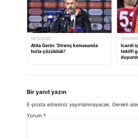
14/12/2025
13/12/20
Atila Gerin: ‘Direnç konusunda
Icardi i
hızla çözüldük!’
teklifi 
duyurd
Bir yanıt yazın
E-posta adresiniz yayınlanmayacak.
Gerekli ala
Yorum
*