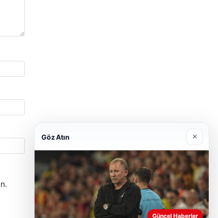
×
Göz Atın
n.
Güncel Haberler