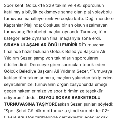
Spor kenti Gölcük'te 229 takım ve 495 sporcunun
katılımıyla büyük çekişmeye sahne olan plaj voleybolu
turnuvası mahalleye renk ve coşku kattı. Değirmendere
Kaptanlar Plajı'nda; Coşkusu bir an olsun azalmayan
turnuvada; Rekabetçi maçlar oynandı. Turnuva, tüm
kategorilerde oynanan final maçlarıyla sona erdi.
SIRAYA ULAŞANLAR ÖDÜLLENDİRİLDİ
Turnuvanın
finalinde hazır bulunan Gölcük Belediye Başkanı Ali
Yıldırım Sezer, şampiyon takımların sporcularını
ödüllendirdi. Dereceye giren sporcuları tebrik eden
Gölcük Belediye Başkanı Ali Yıldırım Sezer, “Turnuvaya
katılan tüm takımlarımıza, maçları yakından takip eden
seyircilerimize, turnuvanın organizasyonunda emeği
geçen hakemlerimize ve spor birimimize teşekkür
ediyorum” dedi. .
DUYGU SOKAK BASKETBOLU
TURNUVASINA TAŞIYOR
Başkan Sezer, şunları söyledi:
“Spor Şehri Gölcük mottomuzla şimdi sıra bizde; 02-
03-04 Ağustos tarihlerinde gerçekleştirilecek Sokak