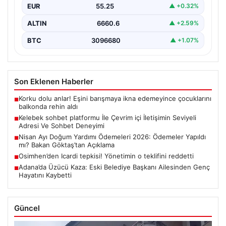
EUR
55.25
▲ +0.32%
Halen…
ALTIN
6660.6
▲ +2.59%
BTC
3096680
▲ +1.07%
Son Eklenen Haberler
Korku dolu anlar! Eşini barışmaya ikna edemeyince çocuklarını
■
balkonda rehin aldı
Kelebek sohbet platformu İle Çevrim içi İletişimin Seviyeli
■
Adresi Ve Sohbet Deneyimi
Nisan Ayı Doğum Yardımı Ödemeleri 2026: Ödemeler Yapıldı
■
mı? Bakan Göktaş’tan Açıklama
Osimhen’den Icardi tepkisi! Yönetimin o teklifini reddetti
■
Adana’da Üzücü Kaza: Eski Belediye Başkanı Ailesinden Genç
■
Hayatını Kaybetti
Güncel