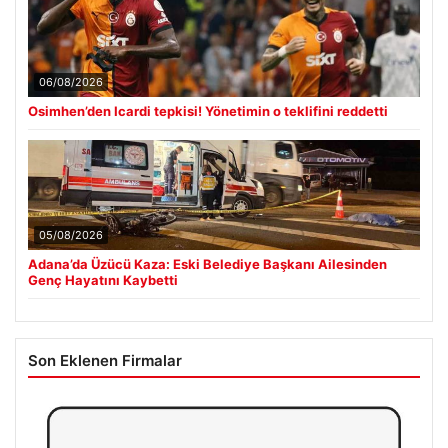
06/08/2026
Osimhen’den Icardi tepkisi! Yönetimin o teklifini reddetti
05/08/2026
Adana’da Üzücü Kaza: Eski Belediye Başkanı Ailesinden
Genç Hayatını Kaybetti
Son Eklenen Firmalar