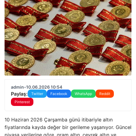
admin
•
10.06.2026 10:54
Paylaş:
Twitter
Facebook
WhatsApp
Reddit
Pinterest
10 Haziran 2026 Çarşamba günü itibariyle altın
fiyatlarında kayda değer bir gerileme yaşanıyor. Güncel
piyasa verilerine göre, gram altın, çeyrek altın ve