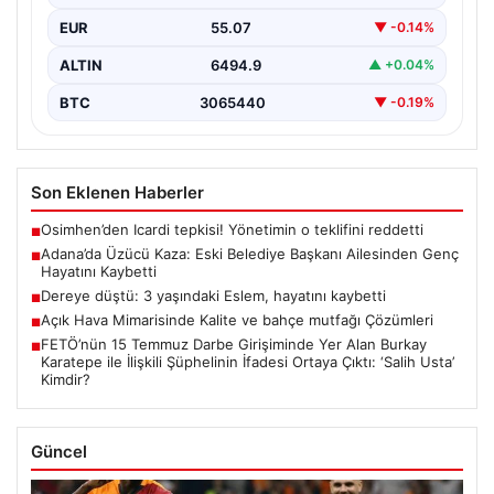
trafik kazası, bölgede büyük üzüntüye neden oldu.
EUR
55.07
▼ -0.14%
Olayda,…
ALTIN
6494.9
▲ +0.04%
BTC
3065440
▼ -0.19%
Son Eklenen Haberler
Osimhen’den Icardi tepkisi! Yönetimin o teklifini reddetti
■
Adana’da Üzücü Kaza: Eski Belediye Başkanı Ailesinden Genç
■
Hayatını Kaybetti
Dereye düştü: 3 yaşındaki Eslem, hayatını kaybetti
■
Açık Hava Mimarisinde Kalite ve bahçe mutfağı Çözümleri
■
FETÖ’nün 15 Temmuz Darbe Girişiminde Yer Alan Burkay
■
Karatepe ile İlişkili Şüphelinin İfadesi Ortaya Çıktı: ‘Salih Usta’
Kimdir?
Güncel