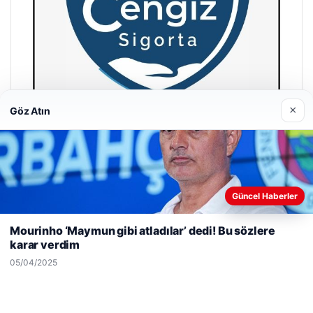
×
Göz Atın
Hastaş Beton
26/05/2026
Güncel Haberler
Web sitemizi nasıl kullandığınızı daha iyi anlayabilmek,
deneyiminizi kişiselleştirmek ve geliştirmek amacıyla çerezler
Mourinho ‘Maymun gibi atladılar’ dedi! Bu sözlere
kullanıyoruz.
Çerez Politikamız
karar verdim
Reddet
Kabul Et
05/04/2025
© 2026 Spor Saati – Güncel Spor Haberleri