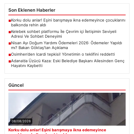
Son Eklenen Haberler
Korku dolu anlar! Eşini barışmaya ikna edemeyince çocuklarını
■
balkonda rehin aldı
Kelebek sohbet platformu İle Çevrim içi İletişimin Seviyeli
■
Adresi Ve Sohbet Deneyimi
Nisan Ayı Doğum Yardımı Ödemeleri 2026: Ödemeler Yapıldı
■
mı? Bakan Göktaş’tan Açıklama
Osimhen’den Icardi tepkisi! Yönetimin o teklifini reddetti
■
Adana’da Üzücü Kaza: Eski Belediye Başkanı Ailesinden Genç
■
Hayatını Kaybetti
Güncel
08/08/2026
Korku dolu anlar! Eşini barışmaya ikna edemeyince