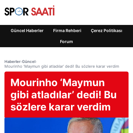
Güncel Haberler
Firma Rehberi
Çerez Politikası
Forum
Haberler
›
Güncel
›
Mourinho ‘Maymun gibi atladılar’ dedi! Bu sözlere karar verdim
Mourinho ‘Maymun
gibi atladılar’ dedi! Bu
sözlere karar verdim