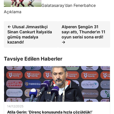
Galatasaray’dan Fenerbahce
Açıklama
← Ulusal Jimnastikçi
Alperen Şengün 31
Sinan Cankurt İtalya’da
sayı attı, Thunder’ın 11
gümüş madalya
oyun serisi sona erdi!
kazandı!
→
Tavsiye Edilen Haberler
14/12/2025
Atila Gerin: ‘Direnç konusunda hızla çözüldük!’