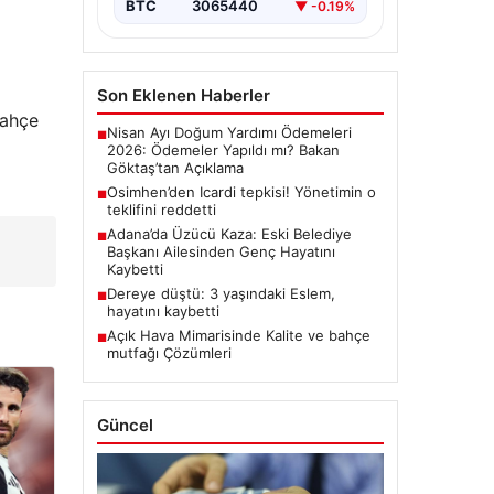
BTC
3065440
▼ -0.19%
Son Eklenen Haberler
Bahçe
Nisan Ayı Doğum Yardımı Ödemeleri
■
2026: Ödemeler Yapıldı mı? Bakan
Göktaş’tan Açıklama
Osimhen’den Icardi tepkisi! Yönetimin o
■
teklifini reddetti
Adana’da Üzücü Kaza: Eski Belediye
■
Başkanı Ailesinden Genç Hayatını
Kaybetti
Dereye düştü: 3 yaşındaki Eslem,
■
hayatını kaybetti
Açık Hava Mimarisinde Kalite ve bahçe
■
mutfağı Çözümleri
Güncel