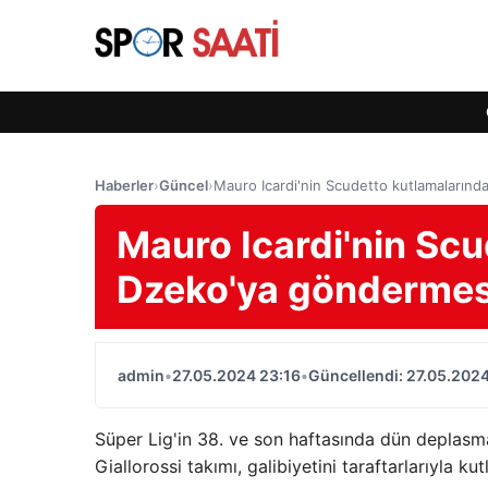
Haberler
›
Güncel
›
Mauro Icardi'nin Scudetto kutlamaların
Mauro Icardi'nin Sc
Dzeko'ya göndermes
admin
•
27.05.2024 23:16
•
Güncellendi: 27.05.2024
Süper Lig'in 38. ve son haftasında dün deplasm
Giallorossi takımı, galibiyetini taraftarlarıyla kut