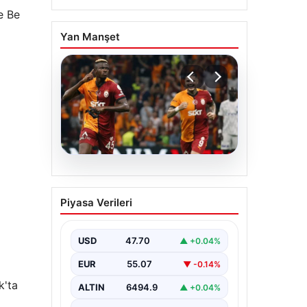
e Be
Yan Manşet
06.08.2026
Osimhen’den Icardi
Piyasa Verileri
tepkisi! Yönetimin o
teklifini reddetti
USD
47.70
▲ +0.04%
EUR
55.07
▼ -0.14%
k'ta
ALTIN
6494.9
▲ +0.04%