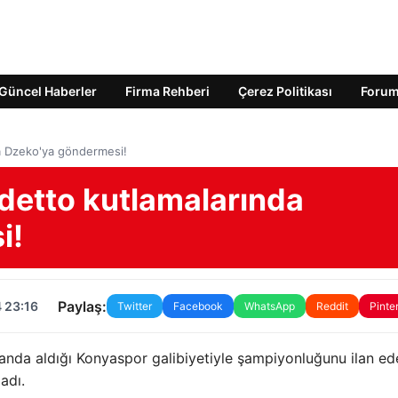
Güncel Haberler
Firma Rehberi
Çerez Politikası
Foru
da Dzeko'ya göndermesi!
udetto kutlamalarında
i!
Paylaş:
 23:16
Twitter
Facebook
WhatsApp
Reddit
Pinte
anda aldığı Konyaspor galibiyetiyle şampiyonluğunu ilan ed
ladı.