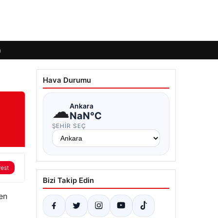
m
Hava Durumu
☁
Ankara
NaN°C
ŞEHIR SEÇ
rest
Bizi Takip Edin
en