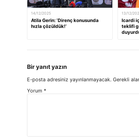
14/12/2025
13/12/20
Atila Gerin: ‘Direnç konusunda
Icardi i
hızla çözüldük!’
teklifi 
duyurd
Bir yanıt yazın
E-posta adresiniz yayınlanmayacak.
Gerekli ala
Yorum
*