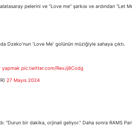
alatasaray pelerini ve “Love me” şarkısı ve ardından “Let M
sında Dzeko'nun 'Love Me' golünün müziğiyle sahaya çıktı.
r yapmak
pic.twitter.com/RevJj8Codg
TR)
27 Mayıs 2024
: “Durun bir dakika, orjinali geliyor.” Daha sonra RAMS Par