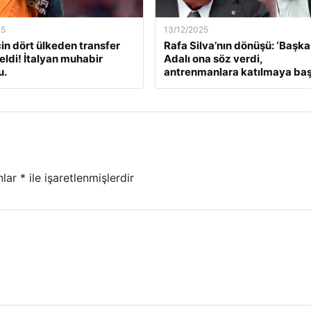
25
13/12/2025
çin dört ülkeden transfer
Rafa Silva’nın dönüşü: ‘Başk
geldi! İtalyan muhabir
Adalı ona söz verdi,
u.
antrenmanlara katılmaya başl
nlar
*
ile işaretlenmişlerdir