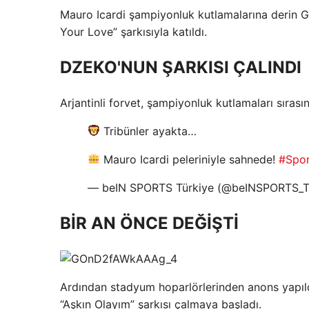
Mauro Icardi şampiyonluk kutlamalarına derin G
Your Love” şarkısıyla katıldı.
DZEKO'NUN ŞARKISI ÇALINDI
Arjantinli forvet, şampiyonluk kutlamaları sıra
Tribünler ayakta…
Mauro Icardi peleriniyle sahnede!
#Spo
— beIN SPORTS Türkiye (@beINSPORTS_
BİR AN ÖNCE DEĞİŞTİ
Ardından stadyum hoparlörlerinden anons yapıldı
“Aşkın Olayım” şarkısı çalmaya başladı.