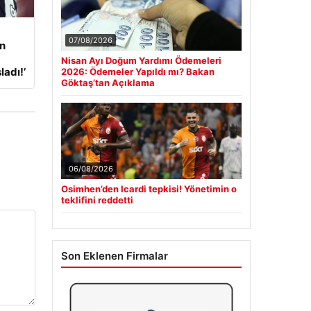
07/08/2026
an
Nisan Ayı Doğum Yardımı Ödemeleri
adı!’
2026: Ödemeler Yapıldı mı? Bakan
Göktaş’tan Açıklama
06/08/2026
Osimhen’den Icardi tepkisi! Yönetimin o
teklifini reddetti
Son Eklenen Firmalar