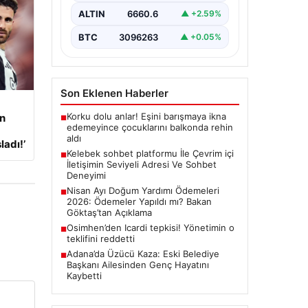
Sanal ortamında insanların seviyeli
bir biçimde bağlantı oluşturması
ALTIN
6660.6
▲ +2.59%
ciddi bir hassasiyet ifade
etmektedir. Halen…
BTC
3096263
▲ +0.05%
Son Eklenen Haberler
Korku dolu anlar! Eşini barışmaya ikna
an
■
edemeyince çocuklarını balkonda rehin
aldı
adı!’
Kelebek sohbet platformu İle Çevrim içi
■
İletişimin Seviyeli Adresi Ve Sohbet
Deneyimi
Nisan Ayı Doğum Yardımı Ödemeleri
■
2026: Ödemeler Yapıldı mı? Bakan
Göktaş’tan Açıklama
Osimhen’den Icardi tepkisi! Yönetimin o
■
teklifini reddetti
Adana’da Üzücü Kaza: Eski Belediye
■
Başkanı Ailesinden Genç Hayatını
Kaybetti