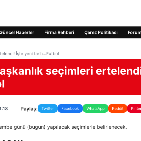
Güncel Haberler
Firma Rehberi
Çerez Politikası
Foru
rtelendi! İşte yeni tarih…Futbol
başkanlık seçimleri ertelend
l
Paylaş:
1:18
Twitter
Facebook
WhatsApp
Reddit
Pinte
şembe günü (bugün) yapılacak seçimlerle belirlenecek.