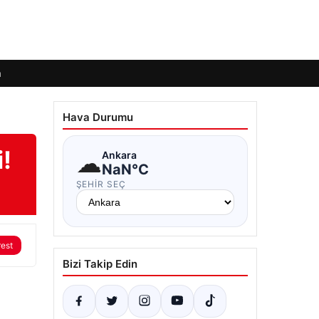
m
Hava Durumu
i!
☁
Ankara
NaN°C
ŞEHIR SEÇ
rest
Bizi Takip Edin