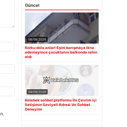
Güncel
08/08/2026
Korku dolu anlar! Eşini barışmaya ikna
edemeyince çocuklarını balkonda rehin
aldı
08/08/2026
Kelebek sohbet platformu İle Çevrim içi
İletişimin Seviyeli Adresi Ve Sohbet
Deneyimi
n.