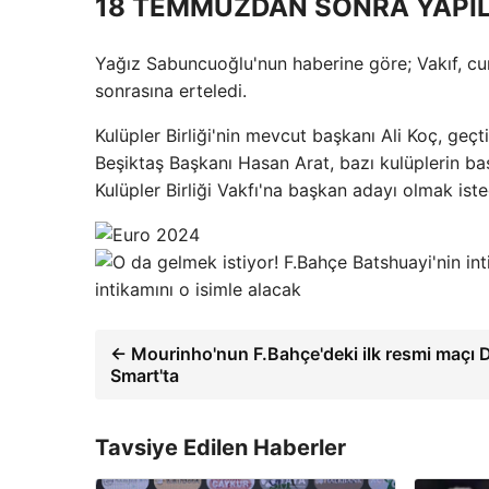
18 TEMMUZDAN SONRA YAPI
Yağız Sabuncuoğlu'nun haberine göre; Vakıf, c
sonrasına erteledi.
Kulüpler Birliği'nin mevcut başkanı Ali Koç, geçt
Beşiktaş Başkanı Hasan Arat, bazı kulüplerin ba
Kulüpler Birliği Vakfı'na başkan adayı olmak iste
intikamını o isimle alacak
← Mourinho'nun F.Bahçe'deki ilk resmi maçı 
Smart'ta
Tavsiye Edilen Haberler