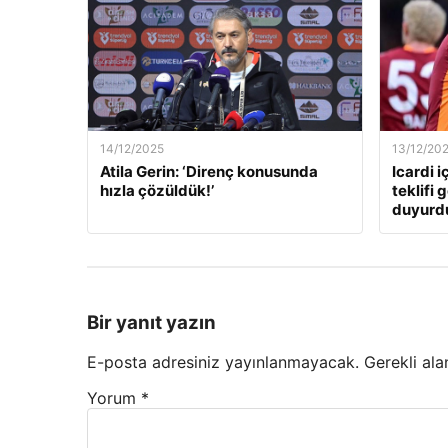
14/12/2025
13/12/20
Atila Gerin: ‘Direnç konusunda
Icardi i
hızla çözüldük!’
teklifi 
duyurd
Bir yanıt yazın
E-posta adresiniz yayınlanmayacak.
Gerekli ala
Yorum
*