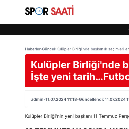
Haberler
›
Güncel
›
Kulüpler Birliği'nde başkanlık seçimleri e
Kulüpler Birliği'nde 
İşte yeni tarih…Futbo
admin
•
11.07.2024 11:18
•
Güncellendi: 11.07.2024 1
Kulüpler Birliği'nin yeni başkanı 11 Temmuz Per