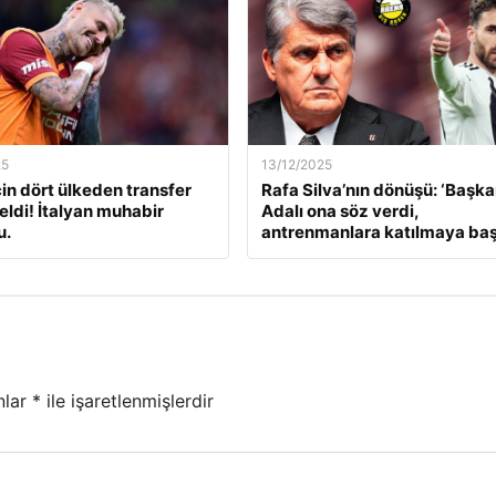
25
13/12/2025
çin dört ülkeden transfer
Rafa Silva’nın dönüşü: ‘Başk
geldi! İtalyan muhabir
Adalı ona söz verdi,
u.
antrenmanlara katılmaya başl
nlar
*
ile işaretlenmişlerdir