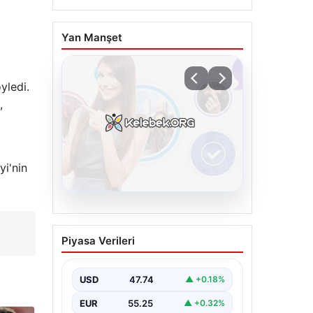
Yan Manşet
yledi.
,
yi'nin
08.08.2026
Kelebek sohbet
Piyasa Verileri
platformu İle Çevrim içi
İletişimin Seviyeli
Adresi Ve Sohbet
USD
47.74
▲ +0.18%
Deneyimi
EUR
55.25
▲ +0.32%