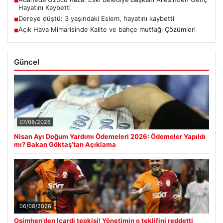
■
Hayatını Kaybetti
Dereye düştü: 3 yaşındaki Eslem, hayatını kaybetti
■
Açık Hava Mimarisinde Kalite ve bahçe mutfağı Çözümleri
■
Güncel
07/08/2026
Nisan Ayı Doğum Yardımı Ödemeleri 2026: Ödemeler Yapıldı
mı? Bakan Göktaş’tan Açıklama
06/08/2026
Osimhen’den Icardi tepkisi! Yönetimin o teklifini reddetti