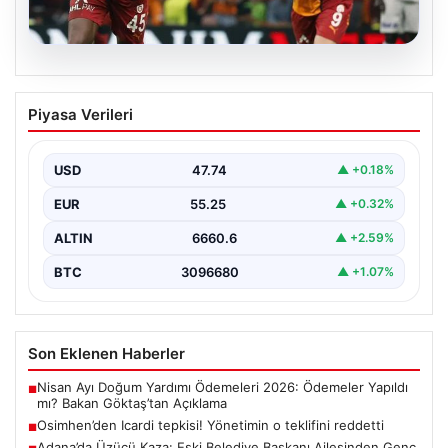
06.08.2026
Osimhen’den Icardi tepkisi! Yönetimin o
Piyasa Verileri
teklifini reddetti
USD
47.74
▲ +0.18%
EUR
55.25
▲ +0.32%
ALTIN
6660.6
▲ +2.59%
BTC
3096680
▲ +1.07%
Son Eklenen Haberler
Nisan Ayı Doğum Yardımı Ödemeleri 2026: Ödemeler Yapıldı
■
mı? Bakan Göktaş’tan Açıklama
Osimhen’den Icardi tepkisi! Yönetimin o teklifini reddetti
■
Adana’da Üzücü Kaza: Eski Belediye Başkanı Ailesinden Genç