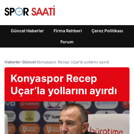
Güncel Haberler
Firma Rehberi
Çerez Politikası
Forum
Haberler
›
Güncel
›
Konyaspor Recep Uçar’la yollarını ayırdı
Konyaspor Recep
Uçar’la yollarını ayırdı