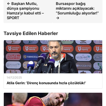
← Başkan Mutlu,
Bursaspor bağış
dünya şampiyonu
miktarını açıklayacak:
Hamza'yı kabul etti –
“Sorumluluğu alıyorlar!”
SPORT
→
Tavsiye Edilen Haberler
14/12/2025
Atila Gerin: ‘Direnç konusunda hızla çözüldük!’