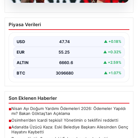
06.08.2026
Osimhen’den Icardi tepkisi! Yönetimin o
Piyasa Verileri
teklifini reddetti
USD
47.74
▲ +0.18%
EUR
55.25
▲ +0.32%
ALTIN
6660.6
▲ +2.59%
BTC
3096680
▲ +1.07%
Son Eklenen Haberler
Nisan Ayı Doğum Yardımı Ödemeleri 2026: Ödemeler Yapıldı
■
mı? Bakan Göktaş’tan Açıklama
Osimhen’den Icardi tepkisi! Yönetimin o teklifini reddetti
■
Adana’da Üzücü Kaza: Eski Belediye Başkanı Ailesinden Genç
■
Hayatını Kaybetti