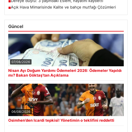
Dereye düştü: 3 yaşındaki Eslem, hayatını kaybetti
■
Açık Hava Mimarisinde Kalite ve bahçe mutfağı Çözümleri
■
Güncel
07/08/2026
Nisan Ayı Doğum Yardımı Ödemeleri 2026: Ödemeler Yapıldı
mı? Bakan Göktaş’tan Açıklama
06/08/2026
Osimhen’den Icardi tepkisi! Yönetimin o teklifini reddetti