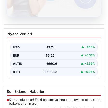
08.08.2026
Kelebek sohbet platformu İle Çevrim içi
Piyasa Verileri
İletişimin Seviyeli Adresi Ve Sohbet
Deneyimi
USD
47.74
▲ +0.18%
Sanal ortamında insanların seviyeli bir biçimde bağlantı
oluşturması ciddi bir hassasiyet ifade etmektedir.
EUR
55.25
▲ +0.32%
Halen…
ALTIN
6660.6
▲ +2.59%
BTC
3096263
▲ +0.05%
Son Eklenen Haberler
Korku dolu anlar! Eşini barışmaya ikna edemeyince çocuklarını
■
balkonda rehin aldı