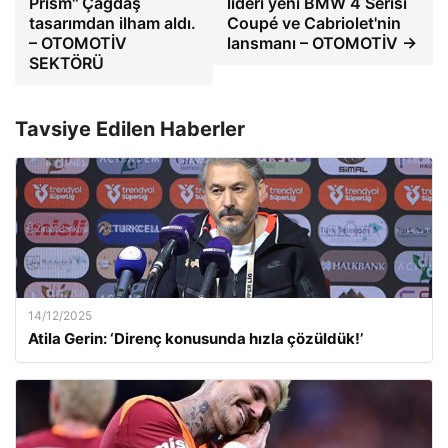
Prism'' Çağdaş
lideri yeni BMW 4 Serisi
tasarımdan ilham aldı.
Coupé ve Cabriolet'nin
– OTOMOTİV
lansmanı – OTOMOTİV →
SEKTÖRÜ
Tavsiye Edilen Haberler
14/12/2025
Atila Gerin: ‘Direnç konusunda hızla çözüldük!’