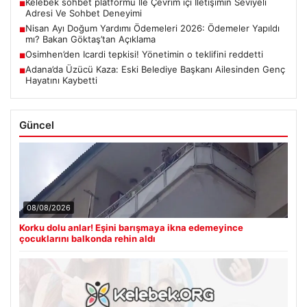
Kelebek sohbet platformu İle Çevrim içi İletişimin Seviyeli
■
Adresi Ve Sohbet Deneyimi
Nisan Ayı Doğum Yardımı Ödemeleri 2026: Ödemeler Yapıldı
■
mı? Bakan Göktaş’tan Açıklama
Osimhen’den Icardi tepkisi! Yönetimin o teklifini reddetti
■
Adana’da Üzücü Kaza: Eski Belediye Başkanı Ailesinden Genç
■
Hayatını Kaybetti
Güncel
08/08/2026
Korku dolu anlar! Eşini barışmaya ikna edemeyince
çocuklarını balkonda rehin aldı