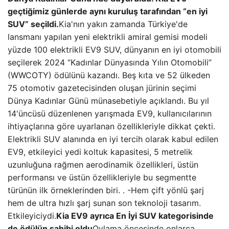
geçtiğimiz günlerde aynı kuruluş tarafından “en iyi
SUV” seçildi.
Kia'nın yakın zamanda Türkiye'de
lansmanı yapılan yeni elektrikli amiral gemisi modeli
yüzde 100 elektrikli EV9 SUV, dünyanın en iyi otomobili
seçilerek 2024 “Kadınlar Dünyasında Yılın Otomobili”
(WWCOTY) ödülünü kazandı. Beş kıta ve 52 ülkeden
75 otomotiv gazetecisinden oluşan jürinin seçimi
Dünya Kadınlar Günü münasebetiyle açıklandı. Bu yıl
14'üncüsü düzenlenen yarışmada EV9, kullanıcılarının
ihtiyaçlarına göre uyarlanan özellikleriyle dikkat çekti.
Elektrikli SUV alanında en iyi tercih olarak kabul edilen
EV9, etkileyici yedi koltuk kapasitesi, 5 metrelik
uzunluğuna rağmen aerodinamik özellikleri, üstün
performansı ve üstün özellikleriyle bu segmentte
türünün ilk örneklerinden biri. . -Hem çift yönlü şarj
hem de ultra hızlı şarj sunan son teknoloji tasarım.
Etkileyiciydi.
Kia EV9 ayrıca En İyi SUV kategorisinde
de ödülün sahibi oldu
Oylama öncesinde onlarca