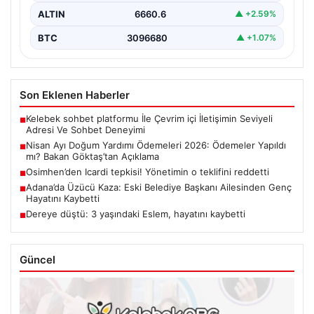
ALTIN
6660.6
▲ +2.59%
BTC
3096680
▲ +1.07%
Son Eklenen Haberler
Kelebek sohbet platformu İle Çevrim içi İletişimin Seviyeli
■
Adresi Ve Sohbet Deneyimi
Nisan Ayı Doğum Yardımı Ödemeleri 2026: Ödemeler Yapıldı
■
mı? Bakan Göktaş’tan Açıklama
Osimhen’den Icardi tepkisi! Yönetimin o teklifini reddetti
■
Adana’da Üzücü Kaza: Eski Belediye Başkanı Ailesinden Genç
■
Hayatını Kaybetti
Dereye düştü: 3 yaşındaki Eslem, hayatını kaybetti
■
Güncel