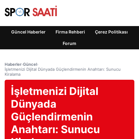
Güncel Haberler
Firma Rehberi
Çerez Politikası
Forum
Haberler
›
Güncel
›
İşletmenizi Dijital Dünyada Güçlendirmenin Anahtarı: Sunucu
Kiralama
İşletmenizi Dijital
Dünyada
Güçlendirmenin
Anahtarı: Sunucu