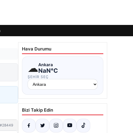
m
Hava Durumu
☁
Ankara
NaN°C
ŞEHIR SEÇ
Bizi Takip Edin
#28449