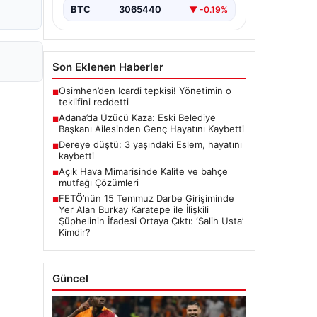
BTC
3065440
▼ -0.19%
Son Eklenen Haberler
Osimhen’den Icardi tepkisi! Yönetimin o
■
teklifini reddetti
Adana’da Üzücü Kaza: Eski Belediye
■
Başkanı Ailesinden Genç Hayatını Kaybetti
Dereye düştü: 3 yaşındaki Eslem, hayatını
■
kaybetti
Açık Hava Mimarisinde Kalite ve bahçe
■
mutfağı Çözümleri
FETÖ’nün 15 Temmuz Darbe Girişiminde
■
Yer Alan Burkay Karatepe ile İlişkili
Şüphelinin İfadesi Ortaya Çıktı: ‘Salih Usta’
Kimdir?
Güncel