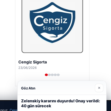
Cengiz Sigorta
23/06/2026
×
Göz Atın
Zelenskiy kararını duyurdu! Onay verildi:
40 gün sürecek
ıyoruz.
Çerez Politikamız
Reddet
Kabul Et