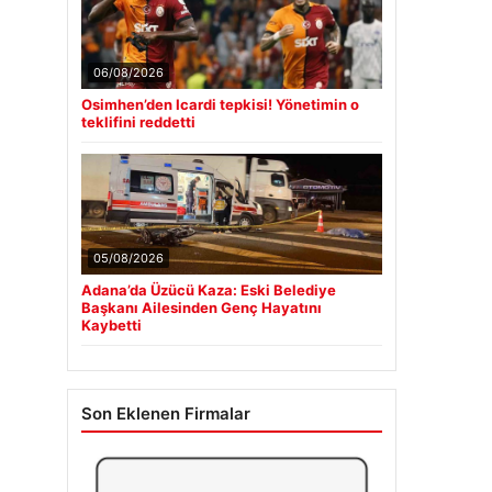
06/08/2026
Osimhen’den Icardi tepkisi! Yönetimin o
teklifini reddetti
05/08/2026
Adana’da Üzücü Kaza: Eski Belediye
Başkanı Ailesinden Genç Hayatını
Kaybetti
Son Eklenen Firmalar