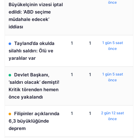
önce
Büyükelçinin vizesi iptal
edildi: ‘ABD seçime
müdahale edecek’
iddiası
Tayland’da okulda
1
1
1 gün 5 saat
önce
silahlı saldırı: Ölü ve
yaralılar var
Devlet Başkanı,
1
1
1 gün 5 saat
önce
‘saldırı olacak’ demişti!
Kritik törenden hemen
önce yakalandı
Filipinler açıklarında
1
1
2 gün 12 saat
önce
6,3 büyüklüğünde
deprem