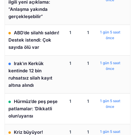
ilgili yeni açıklama:
“Anlaşma yakında
gerçekleşebilir”
ABD’de silahlı saldırı!
1
1
1 gün 5 saat
önce
Destek istendi: Çok
sayıda ölü var
Irak’ın Kerkük
1
1
1 gün 5 saat
önce
kentinde 12 bin
ruhsatsız silah kayıt
altına alındı
Hürmüz’de peş peşe
1
1
1 gün 5 saat
önce
patlamalar: ‘Dikkatli
olun’uyarısı
Kriz büyüyor!
1
1
1 gün 5 saat