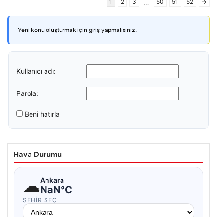
1
2
3
50
51
52
→
…
Yeni konu oluşturmak için giriş yapmalısınız.
Kullanıcı adı:
Parola:
Beni hatırla
Hava Durumu
☁
Ankara
NaN°C
ŞEHIR SEÇ