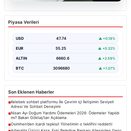
07.08.2026
Nisan Ayı Doğum Yardımı Ödemeleri
Piyasa Verileri
2026: Ödemeler Yapıldı mı? Bakan
Göktaş’tan Açıklama
USD
47.74
▲ +0.18%
Her ay düzenli olarak yapılan doğum yardımı ödemeleri,
ihtiyaç sahibi ailelerin yaşamını kolaylaştırmaya devam…
EUR
55.25
▲ +0.32%
ALTIN
6660.6
▲ +2.59%
BTC
3096680
▲ +1.07%
Son Eklenen Haberler
Kelebek sohbet platformu İle Çevrim içi İletişimin Seviyeli
■
Adresi Ve Sohbet Deneyimi
Nisan Ayı Doğum Yardımı Ödemeleri 2026: Ödemeler Yapıldı
■
mı? Bakan Göktaş’tan Açıklama
Osimhen’den Icardi tepkisi! Yönetimin o teklifini reddetti
■
Adana’da Üzücü Kaza: Eski Belediye Başkanı Ailesinden Genç