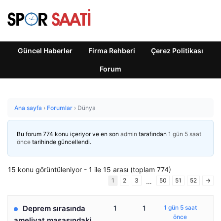
Güncel Haberler
Firma Rehberi
Çerez Politikası
Forum
Ana sayfa
›
Forumlar
›
Dünya
Bu forum 774 konu içeriyor ve en son
admin
tarafından
1 gün 5 saat
önce
tarihinde güncellendi.
15 konu görüntüleniyor - 1 ile 15 arası (toplam 774)
1
2
3
50
51
52
→
…
Deprem sırasında
1
1
1 gün 5 saat
önce
ameliyat masasındaki