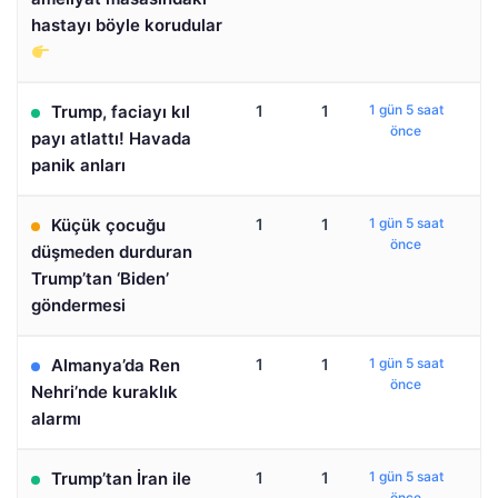
hastayı böyle korudular
Trump, faciayı kıl
1
1
1 gün 5 saat
önce
payı atlattı! Havada
panik anları
Küçük çocuğu
1
1
1 gün 5 saat
önce
düşmeden durduran
Trump’tan ‘Biden’
göndermesi
Almanya’da Ren
1
1
1 gün 5 saat
önce
Nehri’nde kuraklık
alarmı
Trump’tan İran ile
1
1
1 gün 5 saat
önce