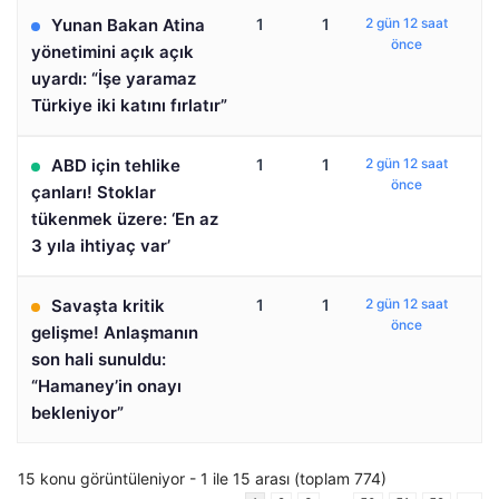
Yunan Bakan Atina
1
1
2 gün 12 saat
önce
yönetimini açık açık
uyardı: “İşe yaramaz
Türkiye iki katını fırlatır”
ABD için tehlike
1
1
2 gün 12 saat
önce
çanları! Stoklar
tükenmek üzere: ‘En az
3 yıla ihtiyaç var’
Savaşta kritik
1
1
2 gün 12 saat
önce
gelişme! Anlaşmanın
son hali sunuldu:
“Hamaney’in onayı
bekleniyor”
15 konu görüntüleniyor - 1 ile 15 arası (toplam 774)