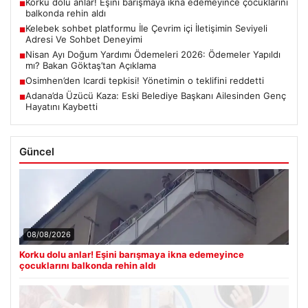
Korku dolu anlar! Eşini barışmaya ikna edemeyince çocuklarını
■
balkonda rehin aldı
Kelebek sohbet platformu İle Çevrim içi İletişimin Seviyeli
■
Adresi Ve Sohbet Deneyimi
Nisan Ayı Doğum Yardımı Ödemeleri 2026: Ödemeler Yapıldı
■
mı? Bakan Göktaş’tan Açıklama
Osimhen’den Icardi tepkisi! Yönetimin o teklifini reddetti
■
Adana’da Üzücü Kaza: Eski Belediye Başkanı Ailesinden Genç
■
Hayatını Kaybetti
Güncel
08/08/2026
Korku dolu anlar! Eşini barışmaya ikna edemeyince
çocuklarını balkonda rehin aldı