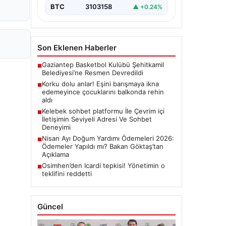
BTC
3103158
▲ +0.24%
Son Eklenen Haberler
Gaziantep Basketbol Kulübü Şehitkamil
■
Belediyesi’ne Resmen Devredildi
Korku dolu anlar! Eşini barışmaya ikna
■
edemeyince çocuklarını balkonda rehin
aldı
Kelebek sohbet platformu İle Çevrim içi
■
İletişimin Seviyeli Adresi Ve Sohbet
Deneyimi
Nisan Ayı Doğum Yardımı Ödemeleri 2026:
■
Ödemeler Yapıldı mı? Bakan Göktaş’tan
Açıklama
Osimhen’den Icardi tepkisi! Yönetimin o
■
teklifini reddetti
Güncel