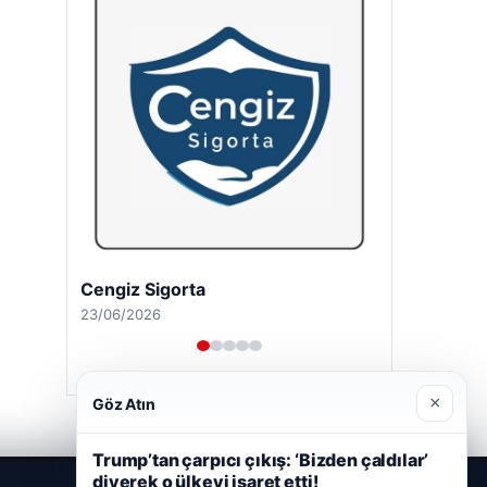
Cengiz Sigorta
23/06/2026
×
Göz Atın
Trump’tan çarpıcı çıkış: ‘Bizden çaldılar’
diyerek o ülkeyi işaret etti!