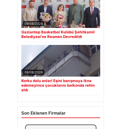
09/08/2026
Gaziantep Basketbol Kulübü Şehitkamil
Belediyesi’ne Resmen Devredildi
08/08/2026
Korku dolu anlar! Eşini barışmaya ikna
edemeyince çocuklarını balkonda rehin
aldı
Son Eklenen Firmalar