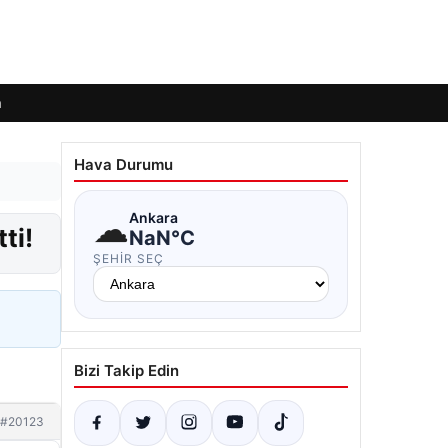
m
Hava Durumu
☁
Ankara
ti!
NaN°C
ŞEHIR SEÇ
Bizi Takip Edin
#20123