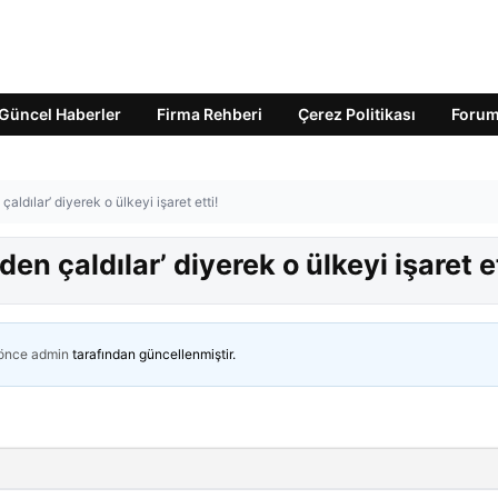
Güncel Haberler
Firma Rehberi
Çerez Politikası
Foru
çaldılar’ diyerek o ülkeyi işaret etti!
den çaldılar’ diyerek o ülkeyi işaret et
 önce
admin
tarafından güncellenmiştir.