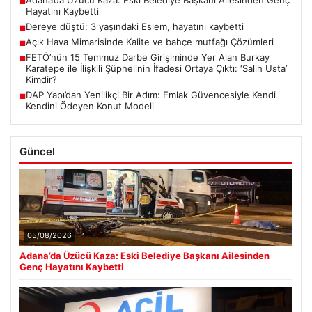
Adana’da Üzücü Kaza: Eski Belediye Başkanı Ailesinden Genç
■
Hayatını Kaybetti
Dereye düştü: 3 yaşındaki Eslem, hayatını kaybetti
■
Açık Hava Mimarisinde Kalite ve bahçe mutfağı Çözümleri
■
FETÖ’nün 15 Temmuz Darbe Girişiminde Yer Alan Burkay
■
Karatepe ile İlişkili Şüphelinin İfadesi Ortaya Çıktı: ‘Salih Usta’
Kimdir?
DAP Yapı’dan Yenilikçi Bir Adım: Emlak Güvencesiyle Kendi
■
Kendini Ödeyen Konut Modeli
Güncel
05/08/2026
Adana’da Üzücü Kaza: Eski Belediye Başkanı Ailesinden
Genç Hayatını Kaybetti