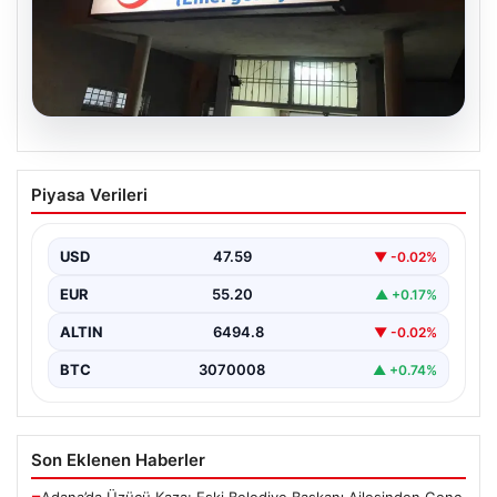
05.08.2026
Dereye düştü: 3 yaşındaki Eslem,
Piyasa Verileri
hayatını kaybetti
USD
47.59
▼ -0.02%
EUR
55.20
▲ +0.17%
ALTIN
6494.8
▼ -0.02%
BTC
3070008
▲ +0.74%
Son Eklenen Haberler