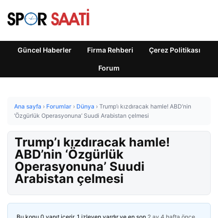
Güncel Haberler
Firma Rehberi
Çerez Politikası
Forum
Ana sayfa
›
Forumlar
›
Dünya
›
Trump’ı kızdıracak hamle! ABD’nin
‘Özgürlük Operasyonuna’ Suudi Arabistan çelmesi
Trump’ı kızdıracak hamle!
ABD’nin ‘Özgürlük
Operasyonuna’ Suudi
Arabistan çelmesi
Bu konu 0 yanıt içerir, 1 izleyen vardır ve en son
2 ay 4 hafta önce