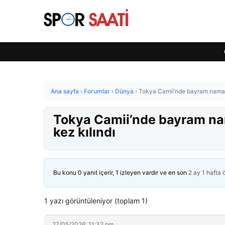
Ana sayfa
›
Forumlar
›
Dünya
›
Tokya Camii’nde bayram namazı
Tokya Camii’nde bayram na
kez kılındı
Bu konu 0 yanıt içerir, 1 izleyen vardır ve en son
2 ay 1 hafta
1 yazı görüntüleniyor (toplam 1)
27/05/2026: 11:32 pm