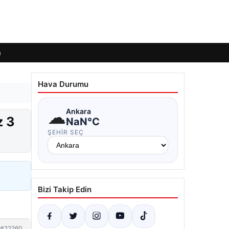
m
Hava Durumu
☁
Ankara
z 3
NaN°C
ŞEHIR SEÇ
Bizi Takip Edin
#22260