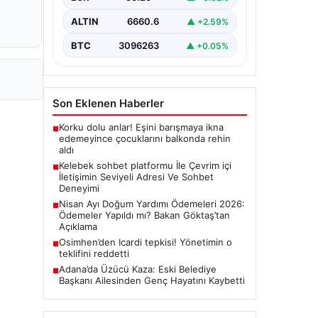
bir biçimde bağlantı oluşturması
ciddi bir hassasiyet ifade
ALTIN
6660.6
▲ +2.59%
etmektedir. Halen…
BTC
3096263
▲ +0.05%
Son Eklenen Haberler
Korku dolu anlar! Eşini barışmaya ikna
■
edemeyince çocuklarını balkonda rehin
aldı
Kelebek sohbet platformu İle Çevrim içi
■
İletişimin Seviyeli Adresi Ve Sohbet
Deneyimi
Nisan Ayı Doğum Yardımı Ödemeleri 2026:
■
Ödemeler Yapıldı mı? Bakan Göktaş’tan
Açıklama
Osimhen’den Icardi tepkisi! Yönetimin o
■
teklifini reddetti
Adana’da Üzücü Kaza: Eski Belediye
■
Başkanı Ailesinden Genç Hayatını Kaybetti