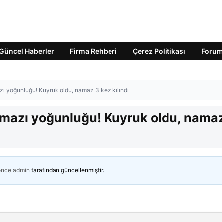
Güncel Haberler
Firma Rehberi
Çerez Politikası
Foru
 yoğunluğu! Kuyruk oldu, namaz 3 kez kılındı
mazı yoğunluğu! Kuyruk oldu, nama
 önce
admin
tarafından güncellenmiştir.