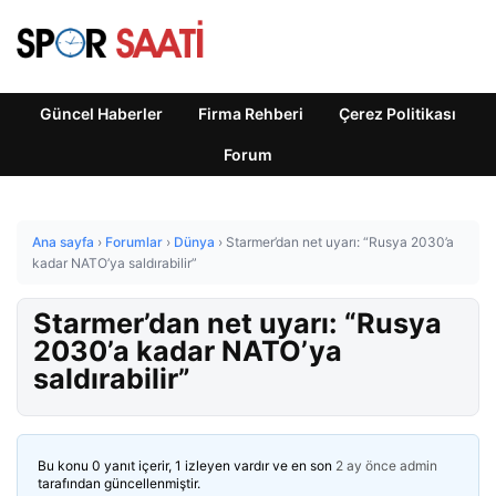
Güncel Haberler
Firma Rehberi
Çerez Politikası
Forum
Ana sayfa
›
Forumlar
›
Dünya
›
Starmer’dan net uyarı: “Rusya 2030’a
kadar NATO’ya saldırabilir”
Starmer’dan net uyarı: “Rusya
2030’a kadar NATO’ya
saldırabilir”
Bu konu 0 yanıt içerir, 1 izleyen vardır ve en son
2 ay önce
admin
tarafından güncellenmiştir.