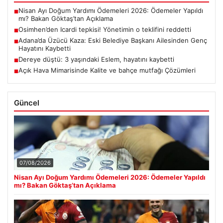
Nisan Ayı Doğum Yardımı Ödemeleri 2026: Ödemeler Yapıldı
■
mı? Bakan Göktaş’tan Açıklama
Osimhen’den Icardi tepkisi! Yönetimin o teklifini reddetti
■
Adana’da Üzücü Kaza: Eski Belediye Başkanı Ailesinden Genç
■
Hayatını Kaybetti
Dereye düştü: 3 yaşındaki Eslem, hayatını kaybetti
■
Açık Hava Mimarisinde Kalite ve bahçe mutfağı Çözümleri
■
Güncel
07/08/2026
Nisan Ayı Doğum Yardımı Ödemeleri 2026: Ödemeler Yapıldı
mı? Bakan Göktaş’tan Açıklama