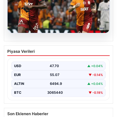
06.08.2026
Osimhen’den Icardi tepkisi! Yönetimin o
Piyasa Verileri
teklifini reddetti
USD
47.70
▲ +0.04%
EUR
55.07
▼ -0.14%
ALTIN
6494.9
▲ +0.04%
BTC
3065440
▼ -0.19%
Son Eklenen Haberler