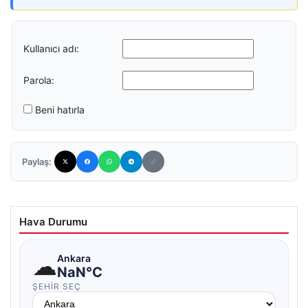
Kullanıcı adı:
Parola:
Beni hatırla
Paylaş:
Hava Durumu
☁
Ankara
NaN°C
ŞEHIR SEÇ