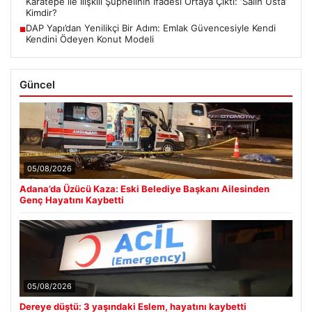
Karatepe ile İlişkili Şüphelinin İfadesi Ortaya Çıktı: ‘Salih Usta’
Kimdir?
DAP Yapı’dan Yenilikçi Bir Adım: Emlak Güvencesiyle Kendi
■
Kendini Ödeyen Konut Modeli
Güncel
05/08/2026
Adana’da Üzücü Kaza: Eski Belediye Başkanı Ailesinden
Genç Hayatını Kaybetti
05/08/2026
Dereye düştü: 3 yaşındaki Eslem, hayatını kaybetti