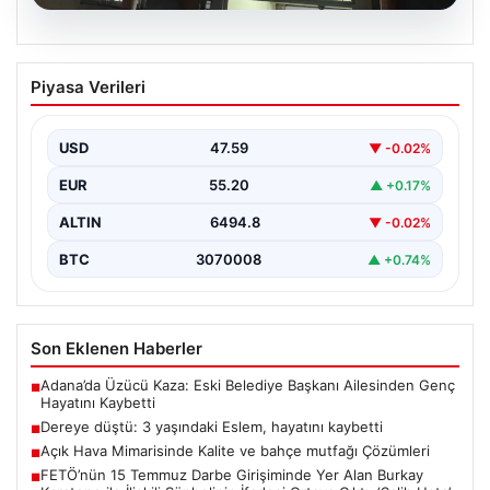
05.08.2026
Dereye düştü: 3 yaşındaki Eslem,
Piyasa Verileri
hayatını kaybetti
USD
47.59
▼ -0.02%
EUR
55.20
▲ +0.17%
ALTIN
6494.8
▼ -0.02%
BTC
3070008
▲ +0.74%
Son Eklenen Haberler
Adana’da Üzücü Kaza: Eski Belediye Başkanı Ailesinden Genç
■
Hayatını Kaybetti
Dereye düştü: 3 yaşındaki Eslem, hayatını kaybetti
■
Açık Hava Mimarisinde Kalite ve bahçe mutfağı Çözümleri
■
FETÖ’nün 15 Temmuz Darbe Girişiminde Yer Alan Burkay
■