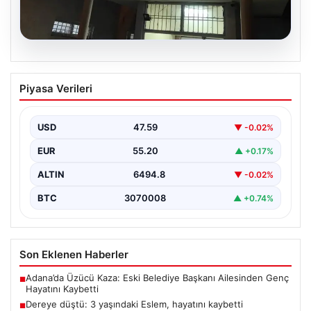
05.08.2026
Dereye düştü: 3 yaşındaki Eslem,
Piyasa Verileri
hayatını kaybetti
USD
47.59
▼ -0.02%
EUR
55.20
▲ +0.17%
ALTIN
6494.8
▼ -0.02%
BTC
3070008
▲ +0.74%
Son Eklenen Haberler
Adana’da Üzücü Kaza: Eski Belediye Başkanı Ailesinden Genç
■
Hayatını Kaybetti
Dereye düştü: 3 yaşındaki Eslem, hayatını kaybetti
■