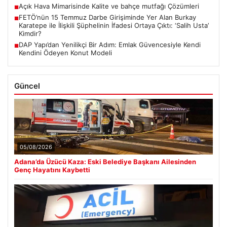
Açık Hava Mimarisinde Kalite ve bahçe mutfağı Çözümleri
■
FETÖ’nün 15 Temmuz Darbe Girişiminde Yer Alan Burkay
■
Karatepe ile İlişkili Şüphelinin İfadesi Ortaya Çıktı: ‘Salih Usta’
Kimdir?
DAP Yapı’dan Yenilikçi Bir Adım: Emlak Güvencesiyle Kendi
■
Kendini Ödeyen Konut Modeli
Güncel
05/08/2026
Adana’da Üzücü Kaza: Eski Belediye Başkanı Ailesinden
Genç Hayatını Kaybetti