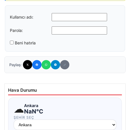
Kullanıcı adı:
Parola:
Beni hatırla
Paylaş:
Hava Durumu
☁
Ankara
NaN°C
ŞEHIR SEÇ