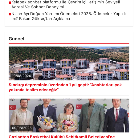
Kelebek sohbet platformu İle Çevrim içi İletişimin Seviyeli
■
Adresi Ve Sohbet Deneyimi
Nisan Ayı Doğum Yardımı Ödemeleri 2026: Ödemeler Yapıldı
■
mı? Bakan Göktaş’tan Açıklama
Güncel
10/08/2026
Sındırgı depreminin üzerinden 1 yıl geçti: “Anahtarları çok
yakında teslim edeceğiz”
09/08/2026
Gaziantep Basketbol Kulübü Şehitkamil Belediyesi’ne