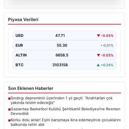
09.08.2026
Gaziantep Basketbol Kulübü Şehitkamil
Piyasa Verileri
Belediyesi’ne Resmen Devredildi
Türkiye Basketbol Ligi'nde mücadele eden önemli
takımlardan Gaziantep Basketbol'un yönetiminde
USD
47.71
▼ -0.03%
önemli bir değişiklik yaşandı.…
EUR
55.30
• 0.01%
ALTIN
6658.5
▼ -0.03%
BTC
3103158
▲ +0.24%
Son Eklenen Haberler
Sındırgı depreminin üzerinden 1 yıl geçti: “Anahtarları çok
■
yakında teslim edeceğiz”
Gaziantep Basketbol Kulübü Şehitkamil Belediyesi’ne Resmen
■
Devredildi
Korku dolu anlar! Eşini barışmaya ikna edemeyince çocuklarını
■
balkonda rehin aldı