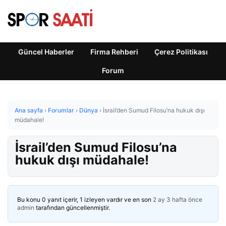
Güncel Haberler
Firma Rehberi
Çerez Politikası
Forum
Ana sayfa
›
Forumlar
›
Dünya
›
İsrail’den Sumud Filosu’na hukuk dışı
müdahale!
İsrail’den Sumud Filosu’na
hukuk dışı müdahale!
Bu konu 0 yanıt içerir, 1 izleyen vardır ve en son
2 ay 3 hafta önce
admin
tarafından güncellenmiştir.