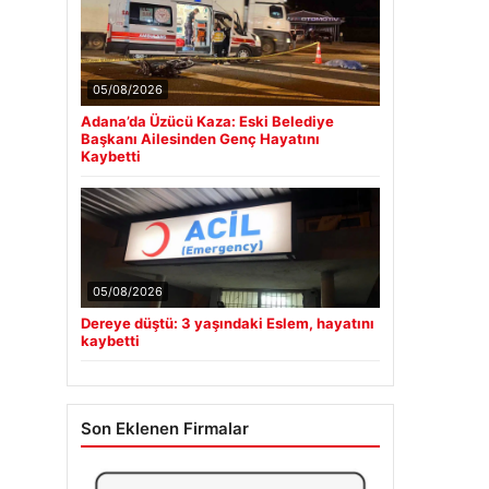
05/08/2026
Adana’da Üzücü Kaza: Eski Belediye
Başkanı Ailesinden Genç Hayatını
Kaybetti
05/08/2026
Dereye düştü: 3 yaşındaki Eslem, hayatını
kaybetti
Son Eklenen Firmalar