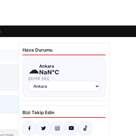
m
Hava Durumu
☁
Ankara
NaN°C
ŞEHIR SEÇ
Bizi Takip Edin
#22588