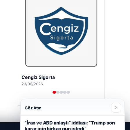
Cengiz Sigorta
23/06/2026
×
Göz Atın
“İran ve ABD anlaştı” iddiası: “Trump son
karar için birkaç gün istedi”