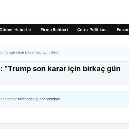
Güncel Haberler
Firma Rehberi
Çerez Politikası
Foru
Trump son karar için birkaç gün istedi”
ı: “Trump son karar için birkaç gün
 önce
admin
tarafından güncellenmiştir.