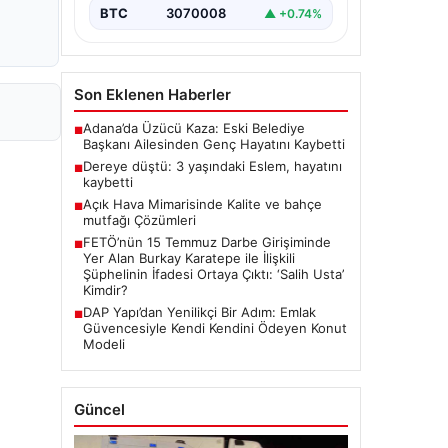
BTC
3070008
▲ +0.74%
Son Eklenen Haberler
Adana’da Üzücü Kaza: Eski Belediye
■
Başkanı Ailesinden Genç Hayatını Kaybetti
Dereye düştü: 3 yaşındaki Eslem, hayatını
■
kaybetti
Açık Hava Mimarisinde Kalite ve bahçe
■
mutfağı Çözümleri
FETÖ’nün 15 Temmuz Darbe Girişiminde
■
Yer Alan Burkay Karatepe ile İlişkili
Şüphelinin İfadesi Ortaya Çıktı: ‘Salih Usta’
Kimdir?
DAP Yapı’dan Yenilikçi Bir Adım: Emlak
■
Güvencesiyle Kendi Kendini Ödeyen Konut
Modeli
Güncel