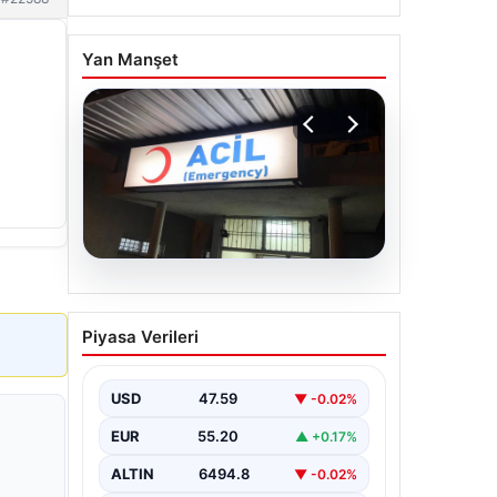
Yan Manşet
05.08.2026
Dereye düştü: 3 yaşındaki
Piyasa Verileri
Eslem, hayatını kaybetti
USD
47.59
▼ -0.02%
EUR
55.20
▲ +0.17%
ALTIN
6494.8
▼ -0.02%