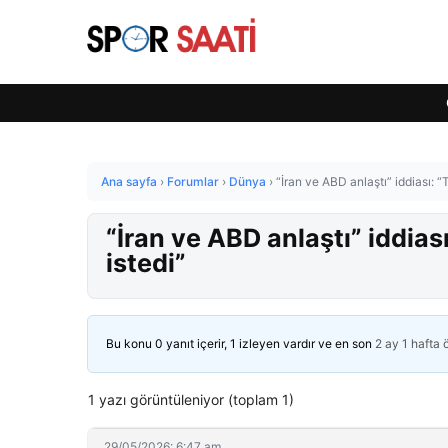
Ana sayfa
›
Forumlar
›
Dünya
›
“İran ve ABD anlaştı” iddiası: “
“İran ve ABD anlaştı” iddias
istedi”
Bu konu 0 yanıt içerir, 1 izleyen vardır ve en son
2 ay 1 hafta
1 yazı görüntüleniyor (toplam 1)
29/05/2026: 6:47 am