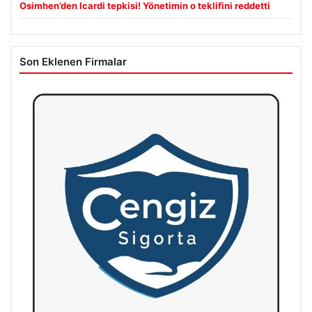
Osimhen’den Icardi tepkisi! Yönetimin o teklifini reddetti
Son Eklenen Firmalar