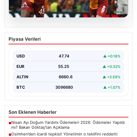
06.08.2026
Osimhen’den Icardi tepkisi! Yönetimin o
Piyasa Verileri
teklifini reddetti
USD
47.74
▲ +0.18%
EUR
55.25
▲ +0.32%
ALTIN
6660.6
▲ +2.59%
BTC
3096680
▲ +1.07%
Son Eklenen Haberler
Nisan Ayı Doğum Yardımı Ödemeleri 2026: Ödemeler Yapıldı
■
mı? Bakan Göktaş’tan Açıklama
Osimhen’den Icardi tepkisi! Yönetimin o teklifini reddetti
■