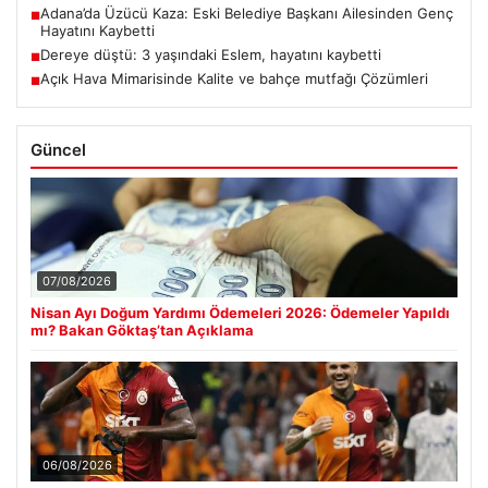
Adana’da Üzücü Kaza: Eski Belediye Başkanı Ailesinden Genç
■
Hayatını Kaybetti
Dereye düştü: 3 yaşındaki Eslem, hayatını kaybetti
■
Açık Hava Mimarisinde Kalite ve bahçe mutfağı Çözümleri
■
Güncel
07/08/2026
Nisan Ayı Doğum Yardımı Ödemeleri 2026: Ödemeler Yapıldı
mı? Bakan Göktaş’tan Açıklama
06/08/2026