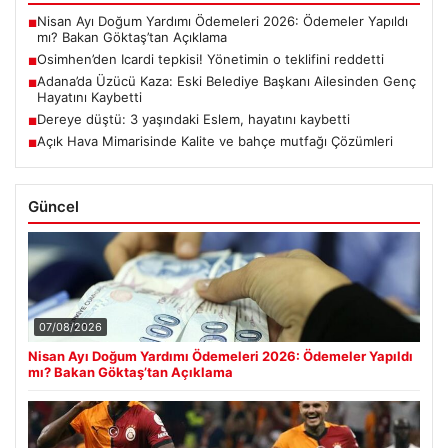
Nisan Ayı Doğum Yardımı Ödemeleri 2026: Ödemeler Yapıldı
■
mı? Bakan Göktaş’tan Açıklama
Osimhen’den Icardi tepkisi! Yönetimin o teklifini reddetti
■
Adana’da Üzücü Kaza: Eski Belediye Başkanı Ailesinden Genç
■
Hayatını Kaybetti
Dereye düştü: 3 yaşındaki Eslem, hayatını kaybetti
■
Açık Hava Mimarisinde Kalite ve bahçe mutfağı Çözümleri
■
Güncel
07/08/2026
Nisan Ayı Doğum Yardımı Ödemeleri 2026: Ödemeler Yapıldı
mı? Bakan Göktaş’tan Açıklama