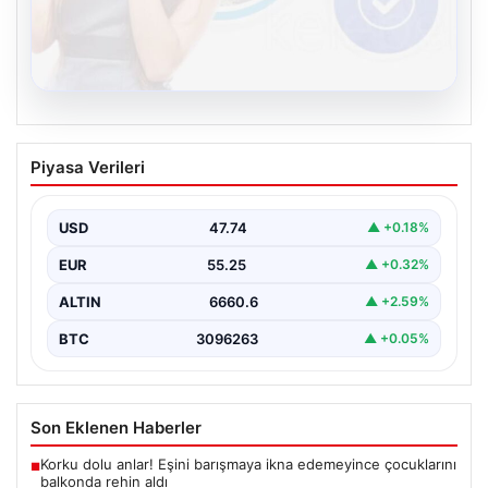
08.08.2026
Kelebek sohbet platformu İle Çevrim içi
Piyasa Verileri
İletişimin Seviyeli Adresi Ve Sohbet
Deneyimi
USD
47.74
▲ +0.18%
Sanal ortamında insanların seviyeli bir biçimde bağlantı
oluşturması ciddi bir hassasiyet ifade etmektedir.
EUR
55.25
▲ +0.32%
Halen…
ALTIN
6660.6
▲ +2.59%
BTC
3096263
▲ +0.05%
Son Eklenen Haberler
Korku dolu anlar! Eşini barışmaya ikna edemeyince çocuklarını
■
balkonda rehin aldı