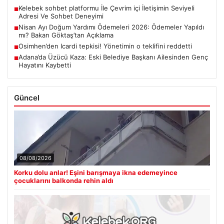
Kelebek sohbet platformu İle Çevrim içi İletişimin Seviyeli
■
Adresi Ve Sohbet Deneyimi
Nisan Ayı Doğum Yardımı Ödemeleri 2026: Ödemeler Yapıldı
■
mı? Bakan Göktaş’tan Açıklama
Osimhen’den Icardi tepkisi! Yönetimin o teklifini reddetti
■
Adana’da Üzücü Kaza: Eski Belediye Başkanı Ailesinden Genç
■
Hayatını Kaybetti
Güncel
08/08/2026
Korku dolu anlar! Eşini barışmaya ikna edemeyince
çocuklarını balkonda rehin aldı