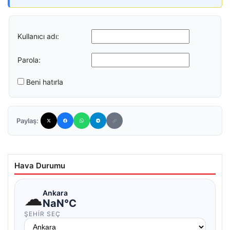
Kullanıcı adı:
Parola:
Beni hatırla
Paylaş:
Hava Durumu
☁
Ankara
NaN°C
ŞEHIR SEÇ