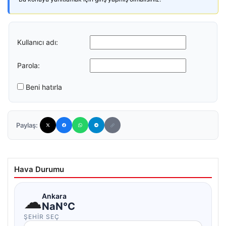
Kullanıcı adı:
Parola:
Beni hatırla
Paylaş:
Hava Durumu
☁
Ankara
NaN°C
ŞEHIR SEÇ