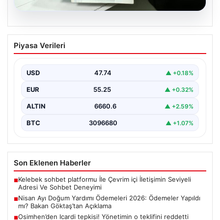
07.08.2026
Nisan Ayı Doğum Yardımı Ödemeleri
Piyasa Verileri
2026: Ödemeler Yapıldı mı? Bakan
Göktaş’tan Açıklama
USD
47.74
▲ +0.18%
Her ay düzenli olarak yapılan doğum yardımı ödemeleri,
ihtiyaç sahibi ailelerin yaşamını kolaylaştırmaya devam…
EUR
55.25
▲ +0.32%
ALTIN
6660.6
▲ +2.59%
BTC
3096680
▲ +1.07%
Son Eklenen Haberler
Kelebek sohbet platformu İle Çevrim içi İletişimin Seviyeli
■
Adresi Ve Sohbet Deneyimi
Nisan Ayı Doğum Yardımı Ödemeleri 2026: Ödemeler Yapıldı
■
mı? Bakan Göktaş’tan Açıklama
Osimhen’den Icardi tepkisi! Yönetimin o teklifini reddetti
■