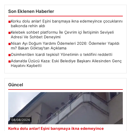
Son Eklenen Haberler
Korku dolu anlar! Eşini barışmaya ikna edemeyince çocuklarını
■
balkonda rehin aldı
Kelebek sohbet platformu İle Çevrim içi İletişimin Seviyeli
■
Adresi Ve Sohbet Deneyimi
Nisan Ayı Doğum Yardımı Ödemeleri 2026: Ödemeler Yapıldı
■
mı? Bakan Göktaş’tan Açıklama
Osimhen’den Icardi tepkisi! Yönetimin o teklifini reddetti
■
Adana’da Üzücü Kaza: Eski Belediye Başkanı Ailesinden Genç
■
Hayatını Kaybetti
Güncel
08/08/2026
Korku dolu anlar! Eşini barışmaya ikna edemeyince