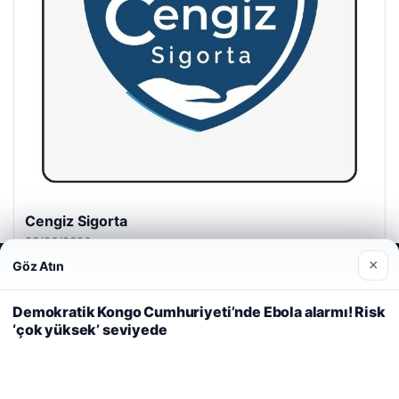
Cengiz Sigorta
23/06/2026
×
Göz Atın
Web sitemizi nasıl kullandığınızı daha iyi anlayabilmek,
deneyiminizi kişiselleştirmek ve geliştirmek amacıyla çerezler
kullanıyoruz.
Çerez Politikamız
Demokratik Kongo Cumhuriyeti’nde Ebola alarmı! Risk
‘çok yüksek’ seviyede
Reddet
Kabul Et
© 2026 Spor Saati – Güncel Spor Haberleri