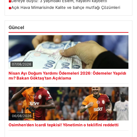
Dereye düştü: 3 yaşındaki Eslem, hayatını kaybetti
■
Açık Hava Mimarisinde Kalite ve bahçe mutfağı Çözümleri
■
Güncel
07/08/2026
Nisan Ayı Doğum Yardımı Ödemeleri 2026: Ödemeler Yapıldı
mı? Bakan Göktaş’tan Açıklama
06/08/2026
Osimhen’den Icardi tepkisi! Yönetimin o teklifini reddetti