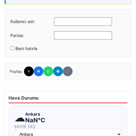
Kullanıcı adı:
Parola:
Beni hatırla
Paylaş:
Hava Durumu
☁
Ankara
NaN°C
ŞEHIR SEÇ