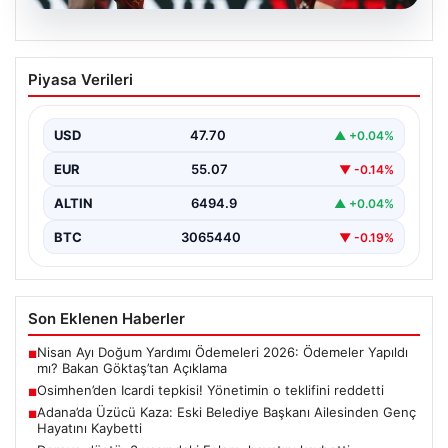
06.08.2026
Osimhen’den Icardi tepkisi! Yönetimin o
Piyasa Verileri
teklifini reddetti
USD
47.70
▲ +0.04%
EUR
55.07
▼ -0.14%
ALTIN
6494.9
▲ +0.04%
BTC
3065440
▼ -0.19%
Son Eklenen Haberler
Nisan Ayı Doğum Yardımı Ödemeleri 2026: Ödemeler Yapıldı
■
mı? Bakan Göktaş’tan Açıklama
Osimhen’den Icardi tepkisi! Yönetimin o teklifini reddetti
■
Adana’da Üzücü Kaza: Eski Belediye Başkanı Ailesinden Genç
■
Hayatını Kaybetti