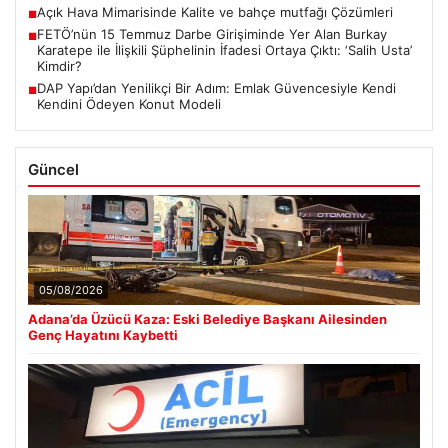
Açık Hava Mimarisinde Kalite ve bahçe mutfağı Çözümleri
■
FETÖ’nün 15 Temmuz Darbe Girişiminde Yer Alan Burkay
■
Karatepe ile İlişkili Şüphelinin İfadesi Ortaya Çıktı: ‘Salih Usta’
Kimdir?
DAP Yapı’dan Yenilikçi Bir Adım: Emlak Güvencesiyle Kendi
■
Kendini Ödeyen Konut Modeli
Güncel
05/08/2026
Adana’da Üzücü Kaza: Eski Belediye Başkanı Ailesinden
Genç Hayatını Kaybetti