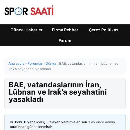
Güncel Haberler
Firma Rehberi
Çerez Politikası
Forum
Ana sayfa
›
Forumlar
›
Dünya
›
BAE, vatandaşlarının İran, Lübnan ve
Irak’a seyahatini yasakladı
BAE, vatandaşlarının İran,
Lübnan ve Irak’a seyahatini
yasakladı
Bu konu 0 yanıt içerir, 1 izleyen vardır ve en son
3 ay önce
admin
tarafından güncellenmiştir.