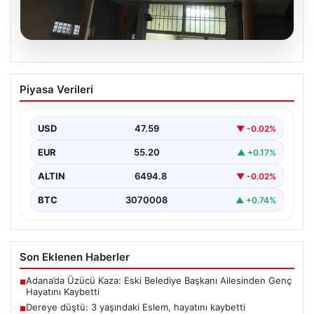
05.08.2026
Dereye düştü: 3 yaşındaki Eslem,
Piyasa Verileri
hayatını kaybetti
USD
47.59
▼ -0.02%
EUR
55.20
▲ +0.17%
ALTIN
6494.8
▼ -0.02%
BTC
3070008
▲ +0.74%
Son Eklenen Haberler
Adana’da Üzücü Kaza: Eski Belediye Başkanı Ailesinden Genç
■
Hayatını Kaybetti
Dereye düştü: 3 yaşındaki Eslem, hayatını kaybetti
■