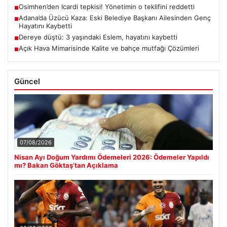
Osimhen’den Icardi tepkisi! Yönetimin o teklifini reddetti
■
Adana’da Üzücü Kaza: Eski Belediye Başkanı Ailesinden Genç
■
Hayatını Kaybetti
Dereye düştü: 3 yaşındaki Eslem, hayatını kaybetti
■
Açık Hava Mimarisinde Kalite ve bahçe mutfağı Çözümleri
■
Güncel
07/08/2026
Nisan Ayı Doğum Yardımı Ödemeleri 2026: Ödemeler Yapıldı
mı? Bakan Göktaş’tan Açıklama