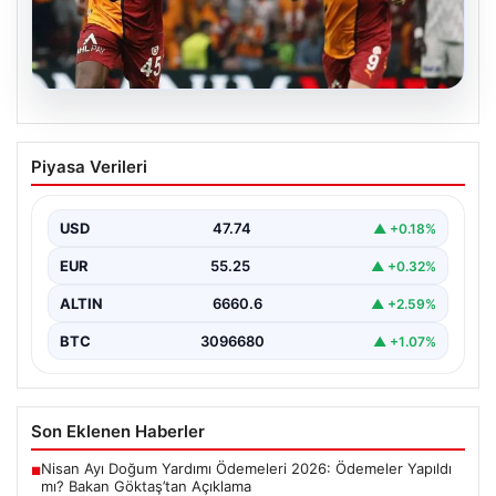
06.08.2026
Osimhen’den Icardi tepkisi! Yönetimin o
Piyasa Verileri
teklifini reddetti
USD
47.74
▲ +0.18%
EUR
55.25
▲ +0.32%
ALTIN
6660.6
▲ +2.59%
BTC
3096680
▲ +1.07%
Son Eklenen Haberler
Nisan Ayı Doğum Yardımı Ödemeleri 2026: Ödemeler Yapıldı
■
mı? Bakan Göktaş’tan Açıklama