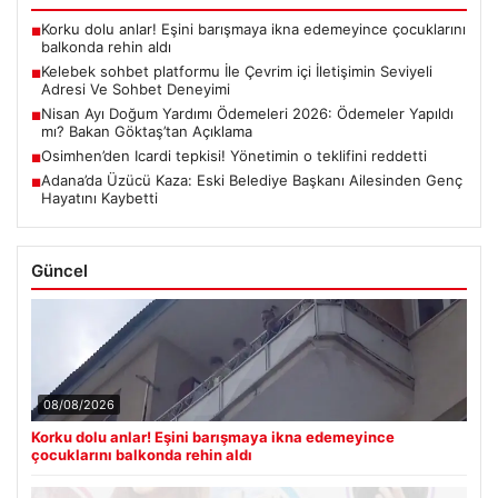
Korku dolu anlar! Eşini barışmaya ikna edemeyince çocuklarını
■
balkonda rehin aldı
Kelebek sohbet platformu İle Çevrim içi İletişimin Seviyeli
■
Adresi Ve Sohbet Deneyimi
Nisan Ayı Doğum Yardımı Ödemeleri 2026: Ödemeler Yapıldı
■
mı? Bakan Göktaş’tan Açıklama
Osimhen’den Icardi tepkisi! Yönetimin o teklifini reddetti
■
Adana’da Üzücü Kaza: Eski Belediye Başkanı Ailesinden Genç
■
Hayatını Kaybetti
Güncel
08/08/2026
Korku dolu anlar! Eşini barışmaya ikna edemeyince
çocuklarını balkonda rehin aldı