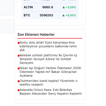
bir biçimde bağlantı oluşturması
ciddi bir hassasiyet ifade
ALTIN
6660.6
▲ +2.59%
etmektedir. Halen…
BTC
3096263
▲ +0.05%
Son Eklenen Haberler
Korku dolu anlar! Eşini barışmaya ikna
■
edemeyince çocuklarını balkonda rehin
aldı
Kelebek sohbet platformu İle Çevrim içi
■
İletişimin Seviyeli Adresi Ve Sohbet
Deneyimi
Nisan Ayı Doğum Yardımı Ödemeleri 2026:
■
Ödemeler Yapıldı mı? Bakan Göktaş’tan
Açıklama
Osimhen’den Icardi tepkisi! Yönetimin o
■
teklifini reddetti
Adana’da Üzücü Kaza: Eski Belediye
■
Başkanı Ailesinden Genç Hayatını Kaybetti