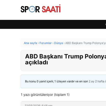
Ana sayfa
›
Forumlar
›
Dünya
›
ABD Başkanı Trump Polonya’ya 
ABD Başkanı Trump Polonya’
açıkladı
Bu konu 0 yanıt içerir, 1 izleyen vardır ve en son
2 ay 2 hafta
1 yazı görüntüleniyor (toplam 1)
22/05/2026: 6:48 pm