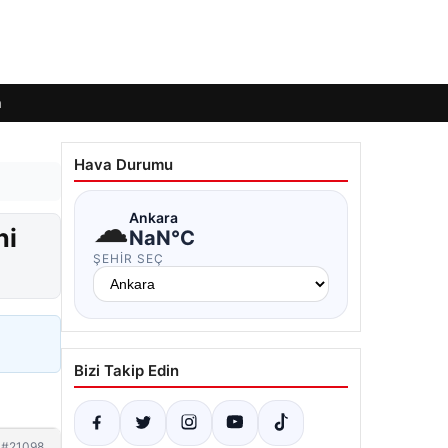
m
Hava Durumu
☁
Ankara
ni
NaN°C
ŞEHIR SEÇ
Bizi Takip Edin
#21098