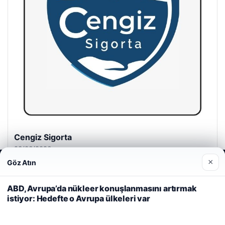
Cengiz Sigorta
23/06/2026
×
Göz Atın
Web sitemizi nasıl kullandığınızı daha iyi anlayabilmek,
deneyiminizi kişiselleştirmek ve geliştirmek amacıyla çerezler
kullanıyoruz.
Çerez Politikamız
ABD, Avrupa’da nükleer konuşlanmasını artırmak
istiyor: Hedefte o Avrupa ülkeleri var
Reddet
Kabul Et