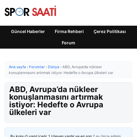
Güncel Haberler
Firma Rehberi
Çerez Politikası
Forum
Ana sayfa
›
Forumlar
›
Dünya
›
ABD, Avrupa’da nükleer
konuşlanmasını artırmak istiyor: Hedefte o Avrupa ülkeleri var
ABD, Avrupa’da nükleer
konuşlanmasını artırmak
istiyor: Hedefte o Avrupa
ülkeleri var
Bu konu 0 yanıt içerir, 1 izleyen vardır ve en son
2 ay önce
admin