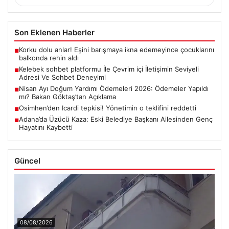
Son Eklenen Haberler
Korku dolu anlar! Eşini barışmaya ikna edemeyince çocuklarını
■
balkonda rehin aldı
Kelebek sohbet platformu İle Çevrim içi İletişimin Seviyeli
■
Adresi Ve Sohbet Deneyimi
Nisan Ayı Doğum Yardımı Ödemeleri 2026: Ödemeler Yapıldı
■
mı? Bakan Göktaş’tan Açıklama
Osimhen’den Icardi tepkisi! Yönetimin o teklifini reddetti
■
Adana’da Üzücü Kaza: Eski Belediye Başkanı Ailesinden Genç
■
Hayatını Kaybetti
Güncel
08/08/2026