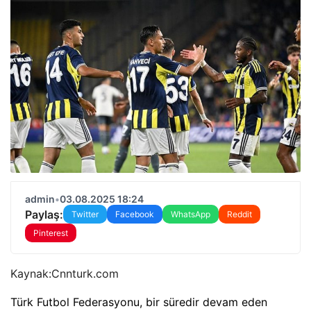
admin
•
03.08.2025 18:24
Paylaş:
Twitter
Facebook
WhatsApp
Reddit
Pinterest
Kaynak:
Cnnturk.com
Türk Futbol Federasyonu, bir süredir devam eden