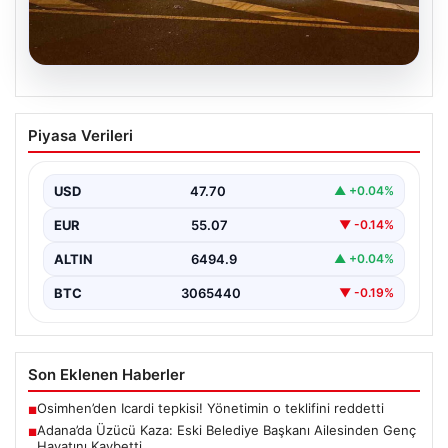
05.08.2026
Adana’da Üzücü Kaza: Eski Belediye
Piyasa Verileri
Başkanı Ailesinden Genç Hayatını
Kaybetti
USD
47.70
▲ +0.04%
Adana’nın Pozantı ilçesinde meydana gelen korkutucu
trafik kazası, bölgede büyük üzüntüye neden oldu.
EUR
55.07
▼ -0.14%
Olayda,…
ALTIN
6494.9
▲ +0.04%
BTC
3065440
▼ -0.19%
Son Eklenen Haberler
Osimhen’den Icardi tepkisi! Yönetimin o teklifini reddetti
■
Adana’da Üzücü Kaza: Eski Belediye Başkanı Ailesinden Genç
■
Hayatını Kaybetti