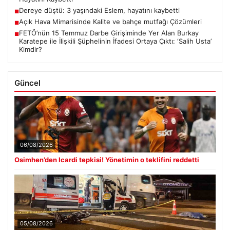
Dereye düştü: 3 yaşındaki Eslem, hayatını kaybetti
■
Açık Hava Mimarisinde Kalite ve bahçe mutfağı Çözümleri
■
FETÖ’nün 15 Temmuz Darbe Girişiminde Yer Alan Burkay
■
Karatepe ile İlişkili Şüphelinin İfadesi Ortaya Çıktı: ‘Salih Usta’
Kimdir?
Güncel
06/08/2026
Osimhen’den Icardi tepkisi! Yönetimin o teklifini reddetti
05/08/2026