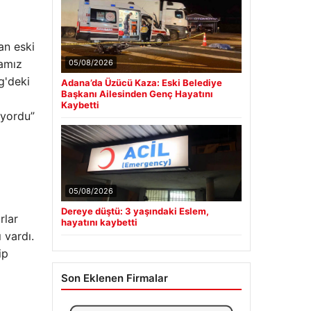
an eski
mamız
05/08/2026
g'deki
Adana’da Üzücü Kaza: Eski Belediye
Başkanı Ailesinden Genç Hayatını
Kaybetti
iyordu”
05/08/2026
Dereye düştü: 3 yaşındaki Eslem,
rlar
hayatını kaybetti
 vardı.
ip
Son Eklenen Firmalar