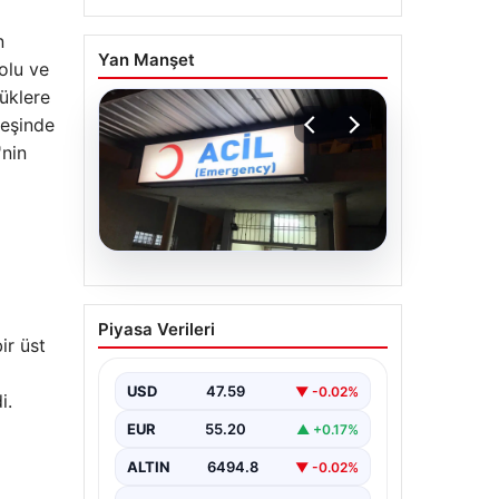
n
Yan Manşet
olu ve
yüklere
peşinde
'nin
05.08.2026
Dereye düştü: 3
Piyasa Verileri
yaşındaki Eslem,
ir üst
hayatını kaybetti
USD
47.59
▼ -0.02%
i.
EUR
55.20
▲ +0.17%
ALTIN
6494.8
▼ -0.02%