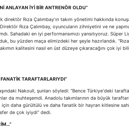
Nİ ANLAYAN İYİ BİR ANTRENÖR OLDU”
knik direktör Rıza Çalımbay'ın takım yönetimi hakkında konuş
k Direktör Rıza Çalımbay, oyuncuların zihniyetini ve ne yap
amdı. Sahadaki en iyi performansımızı yansıtıyoruz. Süper Li
rduk, bu yüzden maça elimizdeki her şeyle hazırlandık. “Rıza
akımın kalitesini nasıl en üst düzeye çıkaracağını çok iyi bil
 FANATİK TARAFTARLARIYDI”
ındaki Nakoull, şunları söyledi: “Bence Türkiye'deki tarafta
mlar da muhteşemdi. Anadolu takımlarının da büyük taraftarı
için daha gürültülü ve daha fanatik bir hayran kitlesine sah
fer de çok iyiydi” dedi.
CİM…”