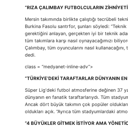
“RIZA ÇALIMBAY FUTBOLCULARIN ZİHNİYETİ
Mersin takımında birlikte çalıştığı tecrübeli te
Burkina Fasolu santrfor, şunları söyledi: “Tekni
gerektiğini anlayan, gerçekten iyi bir teknik ad
tüm takımlara karşı nasıl oynayacağımızı biliyo
Çalımbay, tüm oyuncularını nasıl kullanacağını, t
dedi.
class = “medyanet-inline-adv”>
“TÜRKİYE’DEKİ TARAFTARLAR DÜNYANIN EN
Süper Lig'deki futbol atmosferine değinen 37 yaş
dünyanın en fanatik taraftarlarıydı. Tüm stadyu
Ancak dört büyük takımın çok popüler oldukları 
oldukları açık. “Ayrıca tüm stadyumlardaki atmos
“4 BÜYÜKLER GİTMEK İSTİYOR AMA YÖNETİ