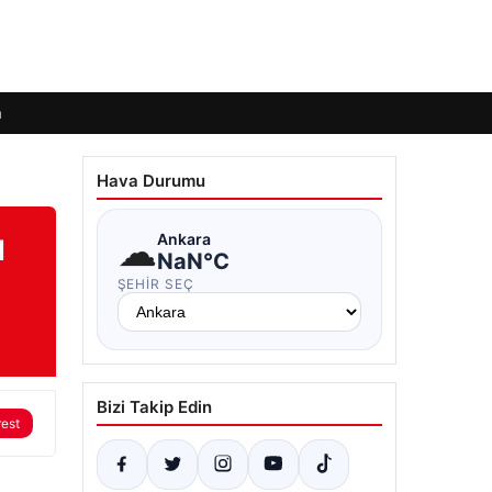
m
Hava Durumu
u
☁
Ankara
NaN°C
ŞEHIR SEÇ
Bizi Takip Edin
rest