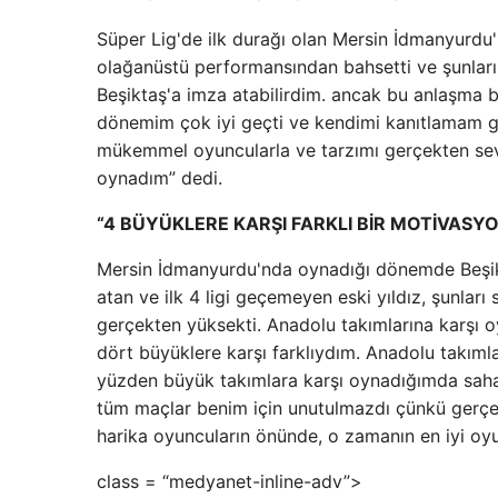
Süper Lig'de ilk durağı olan Mersin İdmanyurdu
olağanüstü performansından bahsetti ve şunları
Beşiktaş'a imza atabilirdim. ancak bu anlaşma bi
dönemim çok iyi geçti ve kendimi kanıtlamam ge
mükemmel oyuncularla ve tarzımı gerçekten seve
oynadım” dedi.
“4 BÜYÜKLERE KARŞI FARKLI BİR MOTİVAS
Mersin İdmanyurdu'nda oynadığı dönemde Beşikt
atan ve ilk 4 ligi geçemeyen eski yıldız, şunla
gerçekten yüksekti. Anadolu takımlarına karş
dört büyüklere karşı farklıydım. Anadolu takım
yüzden büyük takımlara karşı oynadığımda saha
tüm maçlar benim için unutulmazdı çünkü gerçe
harika oyuncuların önünde, o zamanın en iyi oyu
class = “medyanet-inline-adv”>