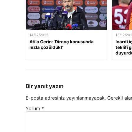
14/12/2025
13/12/20
Atila Gerin: ‘Direnç konusunda
Icardi i
hızla çözüldük!’
teklifi 
duyurd
Bir yanıt yazın
E-posta adresiniz yayınlanmayacak.
Gerekli ala
Yorum
*