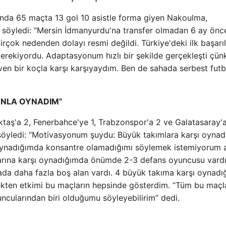
'nda 65 maçta 13 gol 10 asistle forma giyen Nakoulma,
 söyledi: “Mersin İdmanyurdu'na transfer olmadan 6 ay önc
rçok nedenden dolayı resmi değildi. Türkiye'deki ilk başarıl
rekiyordu. Adaptasyonum hızlı bir şekilde gerçekleşti çün
n bir koçla karşı karşıyaydım. Ben de sahada serbest futb
YONLA OYNADIM”
aş'a 2, Fenerbahce'ye 1, Trabzonspor'a 2 ve Galatasaray'a
rı söyledi: “Motivasyonum şuydu: Büyük takımlara karşı oyna
ı oynadığımda konsantre olamadığımı söylemek istemiyorum
larına karşı oynadığımda önümde 2-3 defans oyuncusu vardı
da daha fazla boş alan vardı. 4 büyük takıma karşı oynadı
kten etkimi bu maçların hepsinde gösterdim. “Tüm bu maçl
ncularından biri olduğumu söyleyebilirim” dedi.