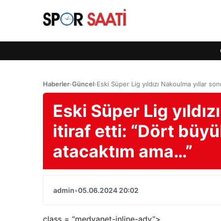
Haberler
›
Güncel
›
Eski Süper Lig yıldızı Nakoulma yıllar son
Eski Süper Lig yıldız
itiraf etti: “Dört büy
atacaktım ama…”
admin
•
05.06.2024 20:02
class = “medyanet-inline-adv”>