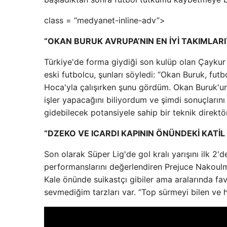
class = “medyanet-inline-adv”>
“OKAN BURUK AVRUPA’NIN EN İYİ TAKIMLAR
Türkiye'de forma giydiği son kulüp olan Çaykur 
eski futbolcu, şunları söyledi: “Okan Buruk, fut
Hoca'yla çalışırken şunu gördüm. Okan Buruk'un
işler yapacağını biliyordum ve şimdi sonuçların
gidebilecek potansiyele sahip bir teknik direkt
“DZEKO VE ICARDI KAPININ ÖNÜNDEKİ KATİL
Son olarak Süper Lig'de gol kralı yarışını ilk 
performanslarını değerlendiren Prejuce Nakoulma
Kale önünde suikastçı gibiler ama aralarında fa
sevmediğim tarzları var. “Top sürmeyi bilen ve h