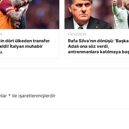
25
13/12/2025
çin dört ülkeden transfer
Rafa Silva’nın dönüşü: ‘Başk
geldi! İtalyan muhabir
Adalı ona söz verdi,
u.
antrenmanlara katılmaya başl
nlar
*
ile işaretlenmişlerdir