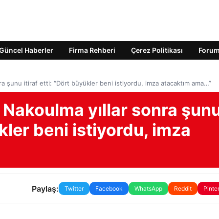
Güncel Haberler
Firma Rehberi
Çerez Politikası
Foru
ra şunu itiraf etti: “Dört büyükler beni istiyordu, imza atacaktım ama…”
ı Nakoulma yıllar sonra şun
ükler beni istiyordu, imza
Paylaş:
Twitter
Facebook
WhatsApp
Reddit
Pinte