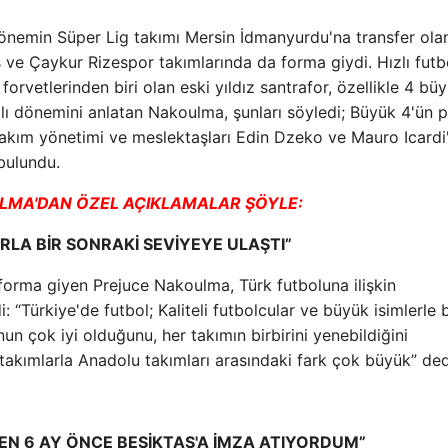
önemin Süper Lig takımı Mersin İdmanyurdu'na transfer ola
 ve Çaykur Rizespor takımlarında da forma giydi. Hızlı futb
forvetlerinden biri olan eski yıldız santrafor, özellikle 4 bü
arılı dönemini anlatan Nakoulma, şunları söyledi; Büyük 4'ün 
n takım yönetimi ve meslektaşları Edin Dzeko ve Mauro Icardi
bulundu.
ULMA'DAN ÖZEL AÇIKLAMALAR ŞÖYLE:
RLA BİR SONRAKİ SEVİYEYE ULAŞTI”
orma giyen Prejuce Nakoulma, Türk futboluna ilişkin
i: “Türkiye'de futbol; Kaliteli futbolcular ve büyük isimlerle b
n çok iyi olduğunu, her takımın birbirini yenebildiğini
 takımlarla Anadolu takımları arasındaki fark çok büyük” ded
 6 AY ​​ÖNCE BEŞİKTAŞ'A İMZA ATIYORDUM”