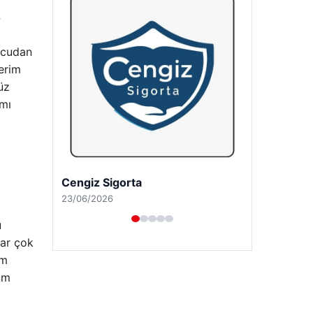
4
ncudan
erim
üz
ımı
Hastaş Beton
26/05/2026
ü
lar çok
um
um