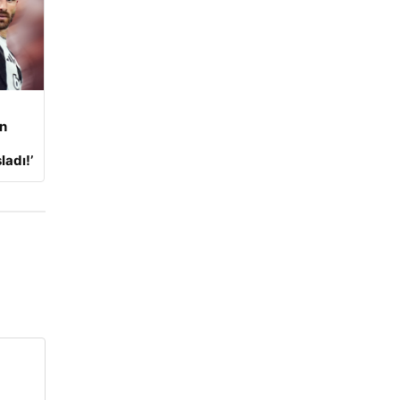
an
adı!’