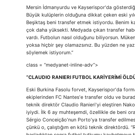
Mersin İdmanyurdu ve Kayserispor'da gösterdiği 
Büyük kulüplerin olduğuna dikkat çeken eski yı
Beşiktaş beni transfer etmek istiyordu. Benim 
çok daha yüksekti. Medyada çıkan transfer ha
vardı. Futbolun nasıl olduğunu biliyorsun. Mükem
yoksa hiçbir şey olamazsınız. Bu yüzden ne yazık
söylemek istiyorum.”
class = “medyanet-inline-adv”>
“CLAUDIO RANIERI FUTBOL KARİYERİMİ ÖLD
Eski Burkina Fasolu forvet, Kayserispor'da for
ekiplerinden FC Nantes'e transfer oldu ve burada
teknik direktör Claudio Ranieri'yi eleştiren Na
iyiydi. İlk 6 ay muhteşemdi, özellikle de beni
Sérgio Conceição'nun Porto'ya transfer edilmes
çünkü o, çalıştığım en kötü teknik direktördü. “
başladıktan sonra futbol tutkumu kaybetmeye b