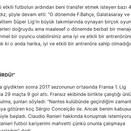
etkili futbolun ardından beni transfer etmek isteyen bazı 
ldız, şöyle devam etti: “O dönemde F.Bahçe, Galatasaray ve
kalitem Süper Lig'in büyük takımlarında oynayan birçok oyu
berleri doğruydu ama maalesef o dönemde berbat bir menaj
mel bir oyuncu olabilirsiniz ama iyi ve etkili bir antrenörün
 ki o anda harika, iyi ve etkili bir antrenöre sahip olmadığ
ÜRDÜ!”
ma giydikten sonra 2017 sezonunun ortasında Fransa 1. Lig
 29 maçta 9 gol attı. Fransız ekibinde birlikte çalıştığı ünl
koulma, şunları söyledi: “Nantes kulübünde geçirdiğim zaman
 oraya götüren koç Sérgio Conceição ile. Ancak benim kabus
iyle başladı. Claudio Ranieri hakkında konuşmak istemiyor
Ranieri futbol kariyerimi mahvetti çünkü onunla çalışmaya
aşladım” dedi.