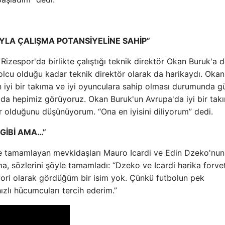
IYLA ÇALIŞMA POTANSİYELİNE SAHİP”
Rizespor'da birlikte çalıştığı teknik direktör Okan Buruk'a 
bolcu olduğu kadar teknik direktör olarak da harikaydı. Okan
 iyi bir takıma ve iyi oyunculara sahip olması durumunda g
ı da hepimiz görüyoruz. Okan Buruk'un Avrupa'da iyi bir tak
ör olduğunu düşünüyorum. “Ona en iyisini diliyorum” dedi.
 GİBİ AMA…”
2'de tamamlayan mevkidaşları Mauro Icardi ve Edin Dzeko'nun
, sözlerini şöyle tamamladı: “Dzeko ve Icardi harika forvet
vori olarak gördüğüm bir isim yok. Çünkü futbolun pek
ızlı hücumcuları tercih ederim.”