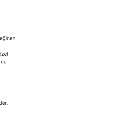
değinen
üzel
ıma
ler.