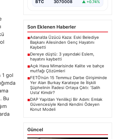
BTC
3070008
▲ +0.74%
e
ı
Son Eklenen Haberler
kü
Adana’da Üzücü Kaza: Eski Belediye
■
ol
Başkanı Ailesinden Genç Hayatını
Kaybetti
Dereye düştü: 3 yaşındaki Eslem,
■
hayatını kaybetti
Açık Hava Mimarisinde Kalite ve bahçe
■
mutfağı Çözümleri
 1 gol
FETÖ’nün 15 Temmuz Darbe Girişiminde
■
dığımda
Yer Alan Burkay Karatepe ile İlişkili
Şüphelinin İfadesi Ortaya Çıktı: ‘Salih
 ama
Usta’ Kimdir?
. Bu
DAP Yapı’dan Yenilikçi Bir Adım: Emlak
■
Güvencesiyle Kendi Kendini Ödeyen
ğım
Konut Modeli
arda
Güncel