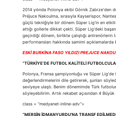
2014 yılında Polonya ekibi Górnik Zabrze'den d
Préjuce Nakoulma, sırasıyla Kayserispor, Nantes
güçlü tekniğiyle bir dönem Süper Lig'in en etkili 
attığı gollerle dikkat çekti. Süper Lig'deki baş
geçirdiği dönem, birlikte çalıştığı antrenörleri
performansları hakkında samimi açıklamalarda 
ESKİ BURKİNA FASO YILDIZI PREJUCE NAKO
“TÜRKİYE’DE FUTBOL KALİTELİ FUTBOLCULA
Polonya, Fransa şampiyonluğu ve Süper Lig'de f
değerlendirmelerini dile getirerek, şunları söyled
seviyeye ulaştı. Benim dönemimde Türk futbolunu
söyleyebilirim. Artık rekabet açısından 4 Büyük
class = “medyanet-inline-adv”>
“MERSİN İDMANYURDU'NA TRANSF EDİLMEDEN