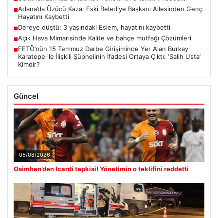
Adana’da Üzücü Kaza: Eski Belediye Başkanı Ailesinden Genç
■
Hayatını Kaybetti
Dereye düştü: 3 yaşındaki Eslem, hayatını kaybetti
■
Açık Hava Mimarisinde Kalite ve bahçe mutfağı Çözümleri
■
FETÖ’nün 15 Temmuz Darbe Girişiminde Yer Alan Burkay
■
Karatepe ile İlişkili Şüphelinin İfadesi Ortaya Çıktı: ‘Salih Usta’
Kimdir?
Güncel
06/08/2026
Osimhen’den Icardi tepkisi! Yönetimin o teklifini reddetti