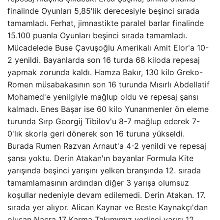
finalinde Oyunları 5,85'lik derecesiyle beşinci sırada
tamamladı. Ferhat, jimnastikte paralel barlar finalinde
15.100 puanla Oyunları beşinci sırada tamamladı.
Mücadelede Buse Çavuşoğlu Amerikalı Amit Elor'a 10-
2 yenildi. Bayanlarda son 16 turda 68 kiloda repesaj
yapmak zorunda kaldı. Hamza Bakır, 130 kilo Greko-
Romen müsabakasının son 16 turunda Mısırlı Abdellatif
Mohamed'e yenilgiyle mağlup oldu ve repesaj şansı
kalmadı. Enes Başar ise 60 kilo Yunanmenler ön eleme
turunda Sırp Georgij Tibilov'u 8-7 mağlup ederek 7-
0'lık skorla geri dönerek son 16 turuna yükseldi.
Burada Rumen Razvan Arnaut'a 4-2 yenildi ve repesaj
şansı yoktu. Derin Atakan'ın bayanlar Formula Kite
yarışında beşinci yarışını yelken branşında 12. sırada
tamamlamasının ardından diğer 3 yarışa olumsuz
koşullar nedeniyle devam edilemedi. Derin Atakan. 17.
sırada yer alıyor. Alican Kaynar ve Beste Kaynakçı'dan
oluşan Nacra 17 Karma Takımımız yedinci yarışı 12.