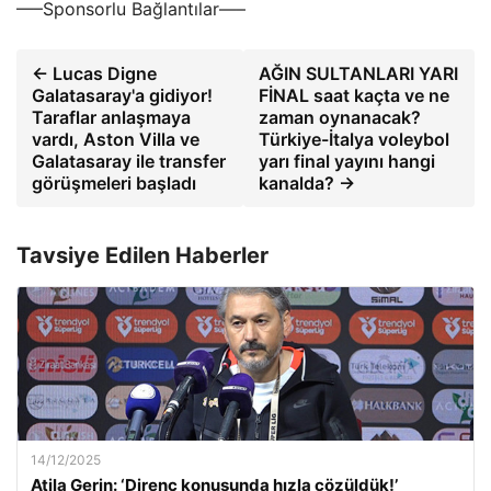
—–Sponsorlu Bağlantılar—–
← Lucas Digne
AĞIN SULTANLARI YARI
Galatasaray'a gidiyor!
FİNAL saat kaçta ve ne
Taraflar anlaşmaya
zaman oynanacak?
vardı, Aston Villa ve
Türkiye-İtalya voleybol
Galatasaray ile transfer
yarı final yayını hangi
görüşmeleri başladı
kanalda? →
Tavsiye Edilen Haberler
14/12/2025
Atila Gerin: ‘Direnç konusunda hızla çözüldük!’