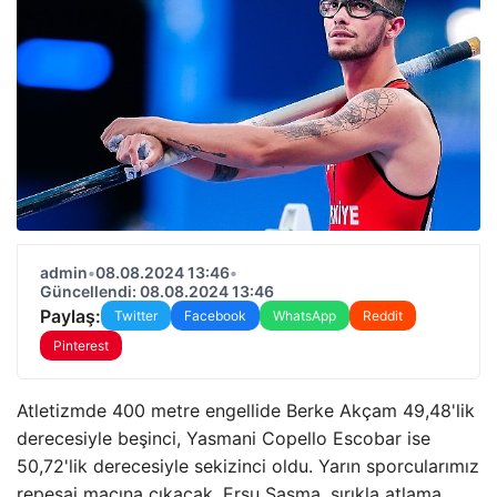
admin
•
08.08.2024 13:46
•
Güncellendi: 08.08.2024 13:46
Paylaş:
Twitter
Facebook
WhatsApp
Reddit
Pinterest
Atletizmde 400 metre engellide Berke Akçam 49,48'lik
derecesiyle beşinci, Yasmani Copello Escobar ise
50,72'lik derecesiyle sekizinci oldu. Yarın sporcularımız
repesaj maçına çıkacak. Ersu Şaşma, sırıkla atlama