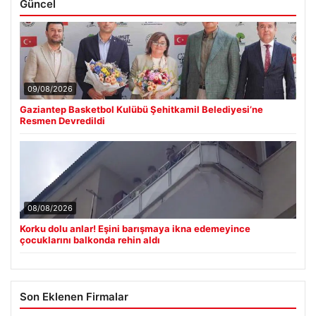
Güncel
09/08/2026
Gaziantep Basketbol Kulübü Şehitkamil Belediyesi’ne
Resmen Devredildi
08/08/2026
Korku dolu anlar! Eşini barışmaya ikna edemeyince
çocuklarını balkonda rehin aldı
Son Eklenen Firmalar