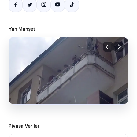
Yan Manşet
08.08.2026
Korku dolu anlar! Eşini barışmaya ikna
Piyasa Verileri
edemeyince çocuklarını balkonda rehin
aldı