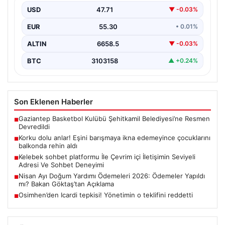
USD
47.71
▼ -0.03%
EUR
55.30
• 0.01%
ALTIN
6658.5
▼ -0.03%
BTC
3103158
▲ +0.24%
Son Eklenen Haberler
Gaziantep Basketbol Kulübü Şehitkamil Belediyesi’ne Resmen
■
Devredildi
Korku dolu anlar! Eşini barışmaya ikna edemeyince çocuklarını
■
balkonda rehin aldı
Kelebek sohbet platformu İle Çevrim içi İletişimin Seviyeli
■
Adresi Ve Sohbet Deneyimi
Nisan Ayı Doğum Yardımı Ödemeleri 2026: Ödemeler Yapıldı
■
mı? Bakan Göktaş’tan Açıklama
Osimhen’den Icardi tepkisi! Yönetimin o teklifini reddetti
■