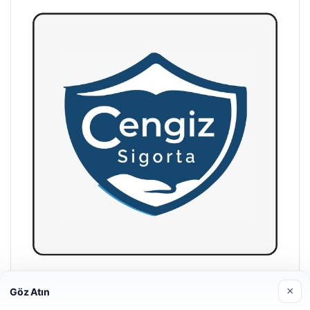
Hastaş Beton
×
Göz Atın
26/05/2026