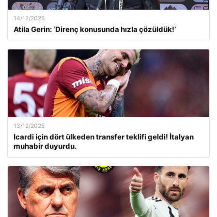
14/12/2025
Atila Gerin: ‘Direnç konusunda hızla çözüldük!’
13/12/2025
Icardi için dört ülkeden transfer teklifi geldi! İtalyan
muhabir duyurdu.