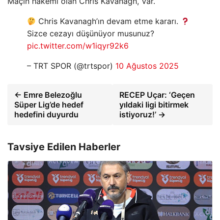
Maçın hakemi olan Chris Kavanagh, Var.
Chris Kavanagh’ın devam etme kararı.
Sizce cezayı düşünüyor musunuz?
pic.twitter.com/w1iqyr92k6
– TRT SPOR (@trtspor)
10 Ağustos 2025
← Emre Belezoğlu
RECEP Uçar: ‘Geçen
Süper Lig’de hedef
yıldaki ligi bitirmek
hedefini duyurdu
istiyoruz!’ →
Tavsiye Edilen Haberler