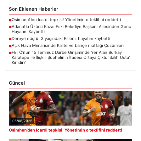
Son Eklenen Haberler
Osimhen’den Icardi tepkisi! Yönetimin o teklifini reddetti
■
Adana’da Üzücü Kaza: Eski Belediye Başkanı Ailesinden Genç
■
Hayatını Kaybetti
Dereye düştü: 3 yaşındaki Eslem, hayatını kaybetti
■
Açık Hava Mimarisinde Kalite ve bahçe mutfağı Çözümleri
■
FETÖ’nün 15 Temmuz Darbe Girişiminde Yer Alan Burkay
■
Karatepe ile İlişkili Şüphelinin İfadesi Ortaya Çıktı: ‘Salih Usta’
Kimdir?
Güncel
06/08/2026
Osimhen’den Icardi tepkisi! Yönetimin o teklifini reddetti