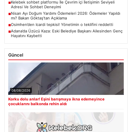
Kelebek sohbet platformu İle Çevrim içi İletişimin Seviyeli
■
Adresi Ve Sohbet Deneyimi
Nisan Ayı Doğum Yardımı Ödemeleri 2026: Ödemeler Yapıldı
■
mı? Bakan Göktaş’tan Açıklama
Osimhen’den Icardi tepkisi! Yönetimin o teklifini reddetti
■
Adana’da Üzücü Kaza: Eski Belediye Başkanı Ailesinden Genç
■
Hayatını Kaybetti
Güncel
08/08/2026
Korku dolu anlar! Eşini barışmaya ikna edemeyince
çocuklarını balkonda rehin aldı