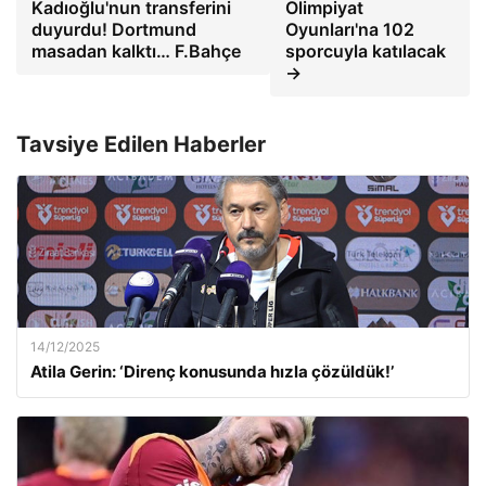
Kadıoğlu'nun transferini
Olimpiyat
duyurdu! Dortmund
Oyunları'na 102
masadan kalktı… F.Bahçe
sporcuyla katılacak
→
Tavsiye Edilen Haberler
14/12/2025
Atila Gerin: ‘Direnç konusunda hızla çözüldük!’