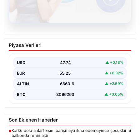
08.08.2026
Kelebek sohbet platformu İle Çevrim içi
Piyasa Verileri
İletişimin Seviyeli Adresi Ve Sohbet
Deneyimi
USD
47.74
▲ +0.18%
Sanal ortamında insanların seviyeli bir biçimde bağlantı
oluşturması ciddi bir hassasiyet ifade etmektedir.
EUR
55.25
▲ +0.32%
Halen…
ALTIN
6660.6
▲ +2.59%
BTC
3096263
▲ +0.05%
Son Eklenen Haberler
Korku dolu anlar! Eşini barışmaya ikna edemeyince çocuklarını
■
balkonda rehin aldı