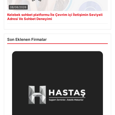
08/08/2026
Kelebek sohbet platformu İle Çevrim içi İletişimin Seviyeli
Adresi Ve Sohbet Deneyimi
Son Eklenen Firmalar