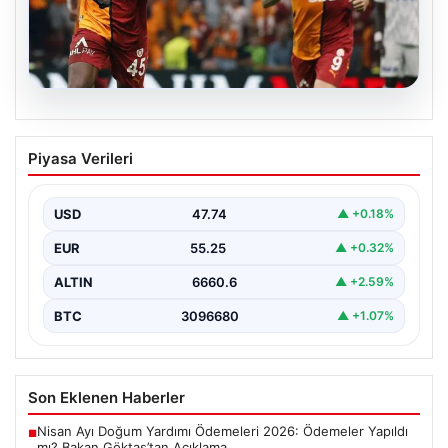
06.08.2026
Osimhen’den Icardi tepkisi! Yönetimin o
Piyasa Verileri
teklifini reddetti
USD
47.74
▲ +0.18%
EUR
55.25
▲ +0.32%
ALTIN
6660.6
▲ +2.59%
BTC
3096680
▲ +1.07%
Son Eklenen Haberler
Nisan Ayı Doğum Yardımı Ödemeleri 2026: Ödemeler Yapıldı
■
mı? Bakan Göktaş’tan Açıklama