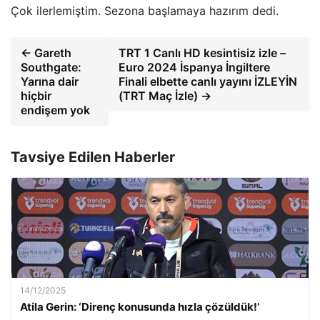
Çok ilerlemiştim. Sezona başlamaya hazırım dedi.
← Gareth
TRT 1 Canlı HD kesintisiz izle –
Southgate:
Euro 2024 İspanya İngiltere
Yarına dair
Finali elbette canlı yayını İZLEYİN
hiçbir
(TRT Maç İzle) →
endişem yok
Tavsiye Edilen Haberler
14/12/2025
Atila Gerin: ‘Direnç konusunda hızla çözüldük!’