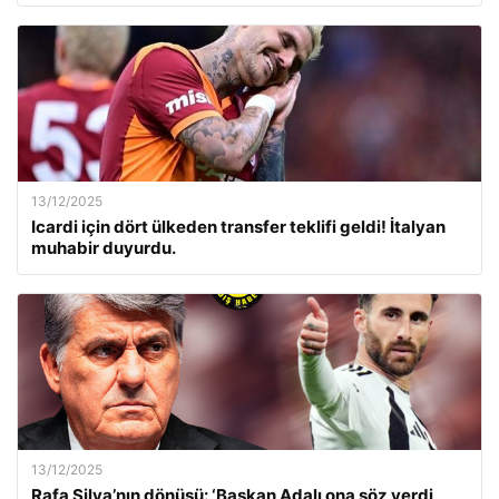
13/12/2025
Icardi için dört ülkeden transfer teklifi geldi! İtalyan
muhabir duyurdu.
13/12/2025
Rafa Silva’nın dönüşü: ‘Başkan Adalı ona söz verdi,