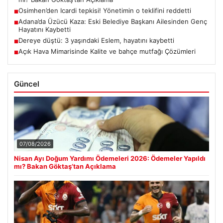
Osimhen’den Icardi tepkisi! Yönetimin o teklifini reddetti
■
Adana’da Üzücü Kaza: Eski Belediye Başkanı Ailesinden Genç
■
Hayatını Kaybetti
Dereye düştü: 3 yaşındaki Eslem, hayatını kaybetti
■
Açık Hava Mimarisinde Kalite ve bahçe mutfağı Çözümleri
■
Güncel
07/08/2026
Nisan Ayı Doğum Yardımı Ödemeleri 2026: Ödemeler Yapıldı
mı? Bakan Göktaş’tan Açıklama