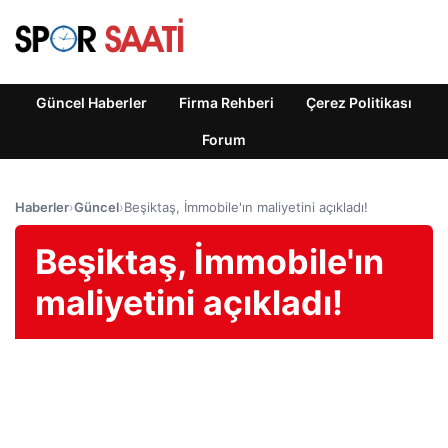
Güncel Haberler
Firma Rehberi
Çerez Politikası
Forum
Haberler
›
Güncel
›
Beşiktaş, İmmobile'ın maliyetini açıkladı!
Beşiktaş, İmmobile'ın
maliyetini açıkladı!