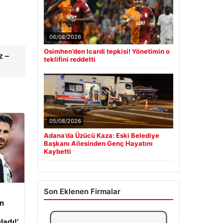
06/08/2026
Osimhen’den Icardi tepkisi! Yönetimin o
z –
teklifini reddetti
05/08/2026
Adana’da Üzücü Kaza: Eski Belediye
Başkanı Ailesinden Genç Hayatını
Kaybetti
Son Eklenen Firmalar
an
adı!’