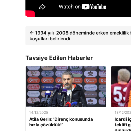
← 1994 yılı–2008 döneminde erken emeklilik f
koşulları belirlendi
Tavsiye Edilen Haberler
14/12/2025
13/12/20
Atila Gerin: ‘Direnç konusunda
Icardi i
hızla çözüldük!’
teklifi 
duyurd