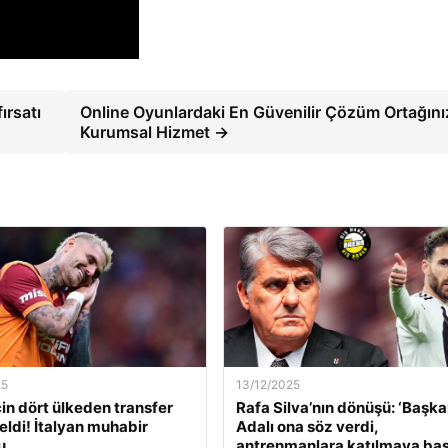
ırsatı
Online Oyunlardaki En Güvenilir Çözüm Ortağını
Kurumsal Hizmet →
25
13/12/2025
çin dört ülkeden transfer
Rafa Silva’nın dönüşü: ‘Başk
geldi! İtalyan muhabir
Adalı ona söz verdi,
u.
antrenmanlara katılmaya başl