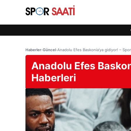
Haberler
›
Güncel
›
Anadolu Efes Baskonia’ya gidiyor! – Spor
Anadolu Efes Baskoni
Haberleri