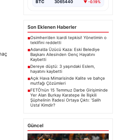
BTC
3065440
▼ -0.19%
Son Eklenen Haberler
Osimhen’den Icardi tepkisi! Yönetimin o
■
teklifini reddetti
Adana’da Üzücü Kaza: Eski Belediye
■
 maç
Başkanı Ailesinden Genç Hayatını
Kaybetti
Dereye düştü: 3 yaşındaki Eslem,
■
hayatını kaybetti
Açık Hava Mimarisinde Kalite ve bahçe
■
mutfağı Çözümleri
FETÖ’nün 15 Temmuz Darbe Girişiminde
■
Yer Alan Burkay Karatepe ile İlişkili
Şüphelinin İfadesi Ortaya Çıktı: ‘Salih
Usta’ Kimdir?
Güncel