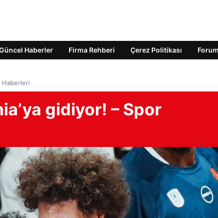
Güncel Haberler
Firma Rehberi
Çerez Politikası
Foru
 Haberleri
a’ya gidiyor! – Spor