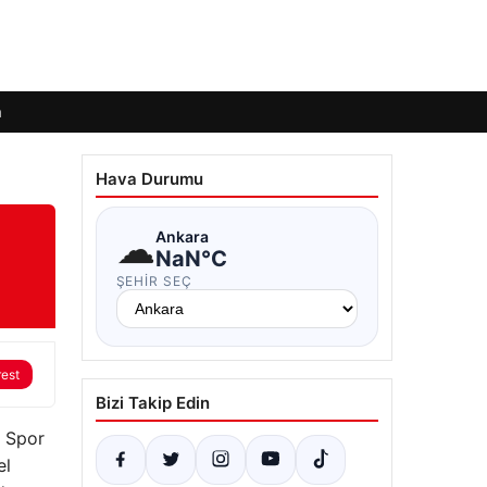
m
Hava Durumu
☁
Ankara
NaN°C
ŞEHIR SEÇ
rest
Bizi Takip Edin
k Spor
el