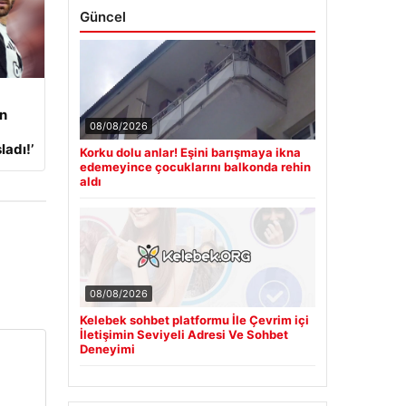
Güncel
an
08/08/2026
adı!’
Korku dolu anlar! Eşini barışmaya ikna
edemeyince çocuklarını balkonda rehin
aldı
08/08/2026
Kelebek sohbet platformu İle Çevrim içi
İletişimin Seviyeli Adresi Ve Sohbet
Deneyimi