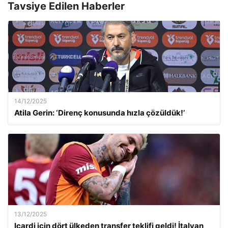
Tavsiye Edilen Haberler
14/12/2025
Atila Gerin: ‘Direnç konusunda hızla çözüldük!’
13/12/2025
Icardi için dört ülkeden transfer teklifi geldi! İtalyan