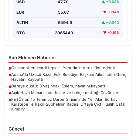
USD
47.70
▲ +0.04%
Adana’nın Pozantı ilçesinde meydana gelen korkutucu
trafik kazası, bölgede büyük üzüntüye neden oldu.
EUR
55.07
▼ -0.14%
Olayda,…
ALTIN
6494.9
▲ +0.04%
BTC
3065440
▼ -0.19%
Son Eklenen Haberler
Osimhen’den Icardi tepkisi! Yönetimin o teklifini reddetti
■
Adana’da Üzücü Kaza: Eski Belediye Başkanı Ailesinden Genç
■
Hayatını Kaybetti
Dereye düştü: 3 yaşındaki Eslem, hayatını kaybetti
■
Açık Hava Mimarisinde Kalite ve bahçe mutfağı Çözümleri
■
FETÖ’nün 15 Temmuz Darbe Girişiminde Yer Alan Burkay
■
Karatepe ile İlişkili Şüphelinin İfadesi Ortaya Çıktı: ‘Salih Usta’
Kimdir?
Güncel