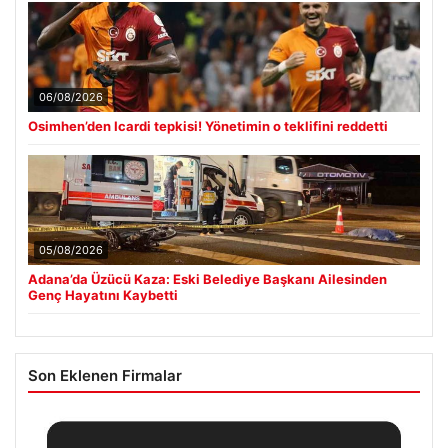
06/08/2026
Osimhen’den Icardi tepkisi! Yönetimin o teklifini reddetti
05/08/2026
Adana’da Üzücü Kaza: Eski Belediye Başkanı Ailesinden
Genç Hayatını Kaybetti
Son Eklenen Firmalar